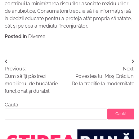
contribui la minimizarea riscurilor asociate reziduurilor
de antibiotice. Consumatorii trebuie să fie informați și să
ia decizii educate pentru a proteja atât propria sănătate,
cât și pe cea a mediului înconjurător.
Posted in
Diverse
Navigare
Previous:
Next:
în
Cum să îți păstrezi
Povestea lui Moș Crăciun:
articole
mobilierul de bucătărie
De la tradiție la modernitate
funcțional și durabil
Caută
Caută