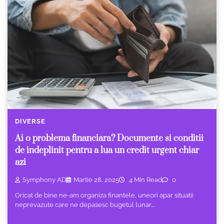
DIVERSE
Ai o problema financiara? Documente si conditii
de indeplinit pentru a lua un credit urgent chiar
azi
Symphony AD
Martie 28, 2025
4 Min Read
0
Oricat de bine ne-am organiza finantele, uneori apar situatii
neprevazute care ne depasesc bugetul lunar.…