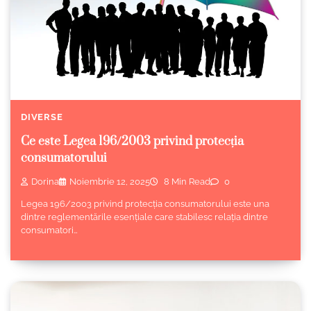
DIVERSE
Ce este Legea 196/2003 privind protecția
consumatorului
Dorina
Noiembrie 12, 2025
8 Min Read
0
Legea 196/2003 privind protecția consumatorului este una
dintre reglementările esențiale care stabilesc relația dintre
consumatori…