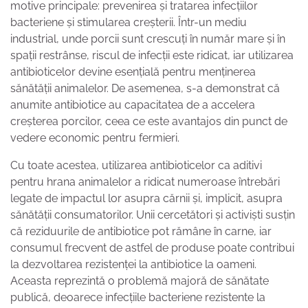
motive principale: prevenirea și tratarea infecțiilor
bacteriene și stimularea creșterii. Într-un mediu
industrial, unde porcii sunt crescuți în număr mare și în
spații restrânse, riscul de infecții este ridicat, iar utilizarea
antibioticelor devine esențială pentru menținerea
sănătății animalelor. De asemenea, s-a demonstrat că
anumite antibiotice au capacitatea de a accelera
creșterea porcilor, ceea ce este avantajos din punct de
vedere economic pentru fermieri.
Cu toate acestea, utilizarea antibioticelor ca aditivi
pentru hrana animalelor a ridicat numeroase întrebări
legate de impactul lor asupra cărnii și, implicit, asupra
sănătății consumatorilor. Unii cercetători și activiști susțin
că reziduurile de antibiotice pot rămâne în carne, iar
consumul frecvent de astfel de produse poate contribui
la dezvoltarea rezistenței la antibiotice la oameni.
Aceasta reprezintă o problemă majoră de sănătate
publică, deoarece infecțiile bacteriene rezistente la