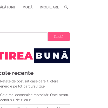
ĂLĂTORII
MODĂ
IMOBILIARE
Caută
cole recente
Rețete de post sățioase care îți oferă
energie pe tot parcursul zilei
Cele mai economice motorizări Opel pentru
condusul de zi cu zi