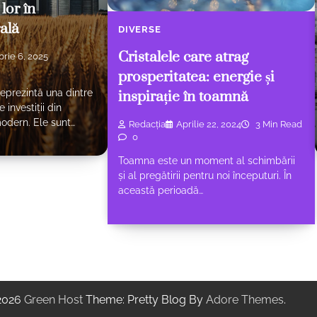
 lor în
ală
DIVERSE
Cristalele care atrag
rie 6, 2025
prosperitatea: energie și
reprezintă una dintre
inspirație în toamnă
investiții din
odern. Ele sunt…
Redacția
Aprilie 22, 2024
3 Min Read
0
Toamna este un moment al schimbării
și al pregătirii pentru noi începuturi. În
această perioadă…
 2026
Green Host
Theme: Pretty Blog By
Adore Themes
.