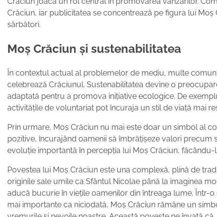
Crăciun joacă un rol central în promovarea vânzărilor. Com
Crăciun, iar publicitatea se concentrează pe figura lui Moș
sărbători.
Moș Crăciun și sustenabilitatea
În contextul actual al problemelor de mediu, multe comunit
celebrează Crăciunul. Sustenabilitatea devine o preocupare
adaptată pentru a promova inițiative ecologice. De exemplu,
activitățile de voluntariat pot încuraja un stil de viață mai r
Prin urmare, Moș Crăciun nu mai este doar un simbol al c
pozitive, încurajând oamenii să îmbrățișeze valori precum s
evoluție importantă în percepția lui Moș Crăciun, făcându-l 
Povestea lui Moș Crăciun este una complexă, plină de tradiții
originile sale umile ca Sfântul Nicolae până la imaginea mo
aducă bucurie în viețile oamenilor din întreaga lume. Într-o e
mai importante ca niciodată, Moș Crăciun rămâne un simbol 
vremurile și nevoile noastre. Această poveste ne învață că, 