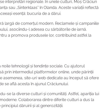
e interpretări regionale. În unele culturi, Moș Crăciun
nța sau „Sinterklaas” în Olanda. Aceste variații reflectă
c aceeași esență: bucuria de a dărui.
cară largă de comerțul modern. Reclamele și campaniile
lui, asociindu-l adesea cu sărbătorile de iarnă.
tru a promova produsele lor, contribuind astfel la
oile tehnologii și tendințe sociale. Cu ajutorul
tinsă prin intermediul platformelor online, unde părinții
De asemenea, site-uri web dedicate au început să ofere
e se află acesta în ajunul Crăciunului.
-se la diverse culturi și comunități. Astfel, apariția lui
 moderne. Colaborarea dintre diferite culturi a dus la
ncipiul dăruirii și al generozității.