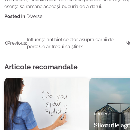
esența sa rămâne aceeași: bucuria de a dărui.
Posted in
Diverse
Navigare
Influența antibioticelelor asupra cărnii de
Previous:
Ne
porc: Ce ar trebui să știm?
în
articole
Articole recomandate
DIVERSE
Silozurile agri