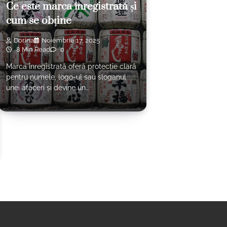
Ce este marca înregistrată și
cum se obține
Dorina
Noiembrie 17, 2025
8 Min Read
0
Marca înregistrată oferă protecție clară
pentru numele, logo-ul sau sloganul
unei afaceri și devine un…