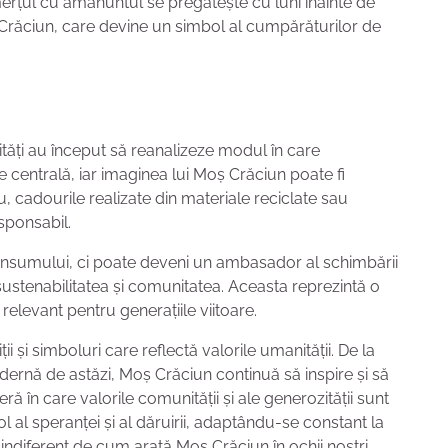
erțul cu amănuntul se pregătește cu luni înainte de
 Crăciun, care devine un simbol al cumpărăturilor de
ăți au început să reanalizeze modul în care
 centrală, iar imaginea lui Moș Crăciun poate fi
 cadourile realizate din materiale reciclate sau
esponsabil.
onsumului, ci poate deveni un ambasador al schimbării
ustenabilitatea și comunitatea. Aceasta reprezintă o
relevant pentru generațiile viitoare.
 și simboluri care reflectă valorile umanității. De la
dernă de astăzi, Moș Crăciun continuă să inspire și să
ră în care valorile comunității și ale generozității sunt
al speranței și al dăruirii, adaptându-se constant la
indiferent de cum arată Moș Crăciun în ochii noștri,