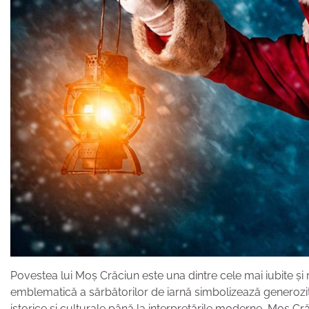
Povestea lui Moș Crăciun este una dintre cele mai iubite și r
emblematică a sărbătorilor de iarnă simbolizează generozitat
istorice și culturale până la interpretările moderne, Moș Cr