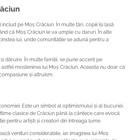
răciun
 includ pe Moș Crăciun. În multe țări, copiii își lasă
erând că Moș Crăciun le va umple cu daruri. În alte
cinstea lui, unde comunitățile se adună pentru a
și dăruire. În multe familii, se pune accent pe
 astfel moștenirea lui Moș Crăciun. Aceasta nu doar că
e compasiune și altruism.
onomiei. Este un simbol al optimismului și al bucuriei,
 filme clasice de Crăciun până la cântece care evocă
e pentru artiști și creatori din întreaga lume.
ză venituri considerabile, iar imaginea lui Moș