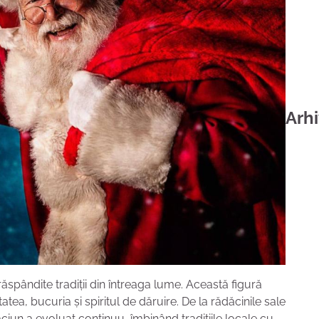
Arh
ăspândite tradiții din întreaga lume. Această figură
ea, bucuria și spiritul de dăruire. De la rădăcinile sale
ăciun a evoluat continuu, îmbinând tradițiile locale cu