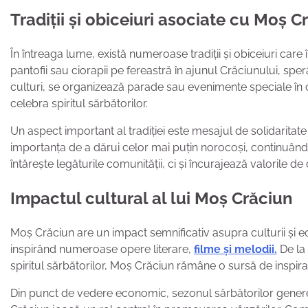
Tradiții și obiceiuri asociate cu Moș C
În întreaga lume, există numeroase tradiții și obiceiuri care îl
pantofii sau ciorapii pe fereastră în ajunul Crăciunului, sp
culturi, se organizează parade sau evenimente speciale în 
celebra spiritul sărbătorilor.
Un aspect important al tradiției este mesajul de solidaritate 
importanța de a dărui celor mai puțin norocoși, continuând
întărește legăturile comunității, ci și încurajează valorile d
Impactul cultural al lui Moș Crăciun
Moș Crăciun are un impact semnificativ asupra culturii și ec
inspirând numeroase opere literare,
filme și melodii.
De la
spiritul sărbătorilor, Moș Crăciun rămâne o sursă de inspirați
Din punct de vedere economic, sezonul sărbătorilor generea