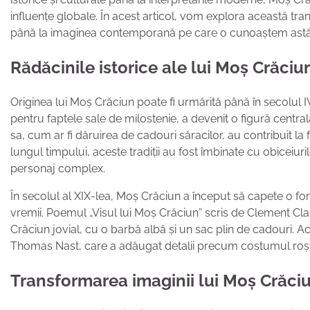
influențe globale. În acest articol, vom explora această tra
până la imaginea contemporană pe care o cunoaștem astă
Rădăcinile istorice ale lui Moș Crăciu
Originea lui Moș Crăciun poate fi urmărită până în secolul 
pentru faptele sale de milostenie, a devenit o figură central
sa, cum ar fi dăruirea de cadouri săracilor, au contribuit la
lungul timpului, aceste tradiții au fost îmbinate cu obiceiuril
personaj complex.
În secolul al XIX-lea, Moș Crăciun a început să capete o for
vremii. Poemul „Visul lui Moș Crăciun” scris de Clement Cl
Crăciun jovial, cu o barbă albă și un sac plin de cadouri. Ace
Thomas Nast, care a adăugat detalii precum costumul roșu ș
Transformarea imaginii lui Moș Crăci