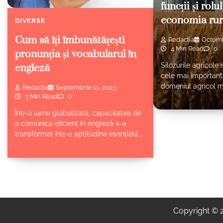
funcții și rolul
economia rur
DIVERSE
Cum să îți îmbunătățești
Redacția
Octomb
4 Min Read
0
pronunția și vocabularul în
Silozurile agricole 
engleză
cele mai importante 
domeniul agricol m
Redacția
Septembrie 11, 2023
3 Min Read
0
Într-o lume globalizată, capacitatea de
a comunica eficient în engleză s-a
transformat într-o aptitudine esențială.…
Copyright ©