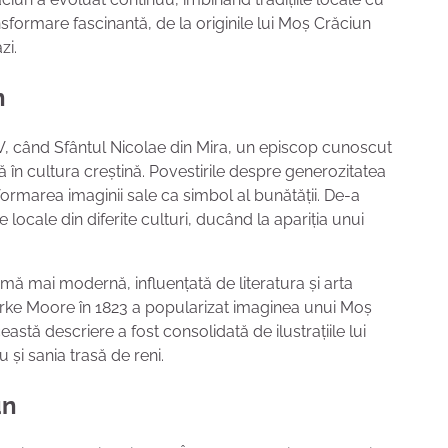
nsformare fascinantă, de la originile lui Moș Crăciun
zi.
n
IV, când Sfântul Nicolae din Mira, un episcop cunoscut
ă în cultura creștină. Povestirile despre generozitatea
 formarea imaginii sale ca simbol al bunătății. De-a
e locale din diferite culturi, ducând la apariția unui
mă mai modernă, influențată de literatura și arta
arke Moore în 1823 a popularizat imaginea unui Moș
astă descriere a fost consolidată de ilustrațiile lui
i sania trasă de reni.
un