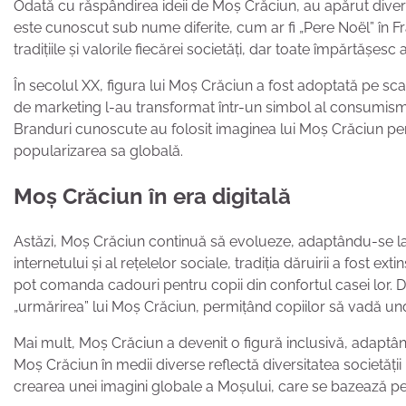
Odată cu răspândirea ideii de Moș Crăciun, au apărut divers
este cunoscut sub nume diferite, cum ar fi „Pere Noël” în Fra
tradițiile și valorile fiecărei societăți, dar toate împărtășes
În secolul XX, figura lui Moș Crăciun a fost adoptată pe s
de marketing l-au transformat într-un simbol al consumismu
Branduri cunoscute au folosit imaginea lui Moș Crăciun pen
popularizarea sa globală.
Moș Crăciun în era digitală
Astăzi, Moș Crăciun continuă să evolueze, adaptându-se la n
internetului și al rețelelor sociale, tradiția dăruirii a fost ex
pot comanda cadouri pentru copii din confortul casei lor. 
„urmărirea” lui Moș Crăciun, permițând copiilor să vadă und
Mai mult, Moș Crăciun a devenit o figură inclusivă, adaptându
Moș Crăciun în medii diverse reflectă diversitatea societății
crearea unei imagini globale a Moșului, care se bazează pe pri