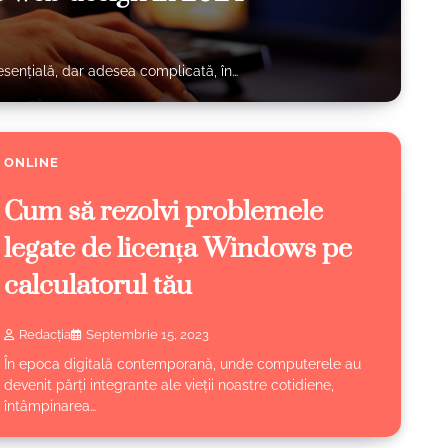
esențială, dar adesea complicată, în…
ONLINE
Cum să rezolvi problemele
legate de licența Windows pe
calculatorul tău
Redacția
Septembrie 15, 2023
În epoca digitală contemporană, unde computerele au
devenit părți integrante ale vieții noastre cotidiene,
întâmpinarea…