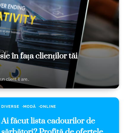
e în fața clienților tăi
n client îl are…
DIVERSE
MODĂ
ONLINE
Ai făcut lista cadourilor de
sărbători? Profită de ofertele