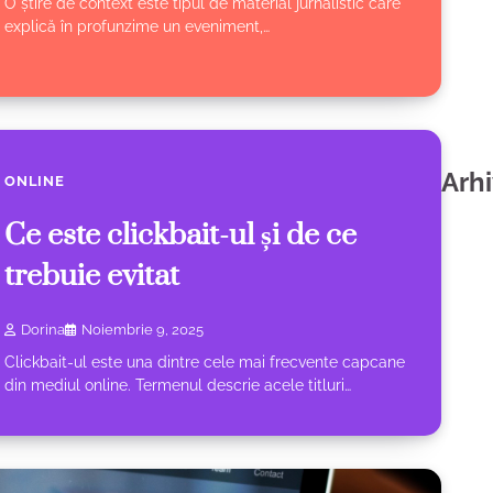
O știre de context este tipul de material jurnalistic care
explică în profunzime un eveniment,…
Arh
ONLINE
Ce este clickbait-ul și de ce
trebuie evitat
Dorina
Noiembrie 9, 2025
Clickbait-ul este una dintre cele mai frecvente capcane
din mediul online. Termenul descrie acele titluri…