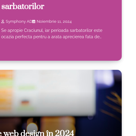
sarbatorilor
Symphony AD
Noiembrie 11, 2024
Se apropie Craciunul, iar perioada sarbatorilor este
ocazia perfecta pentru a arata aprecierea fata de…
e web design în 2024