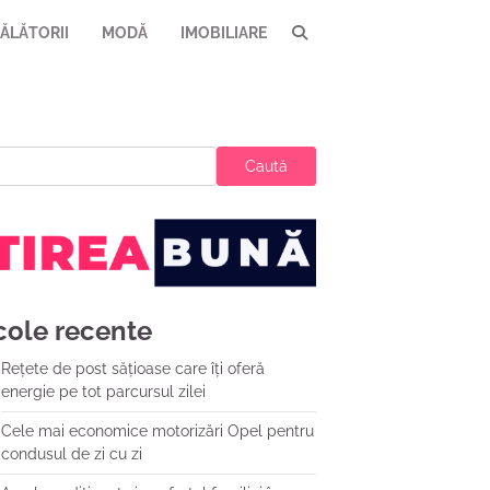
ĂLĂTORII
MODĂ
IMOBILIARE
Caută
cole recente
Rețete de post sățioase care îți oferă
energie pe tot parcursul zilei
Cele mai economice motorizări Opel pentru
condusul de zi cu zi