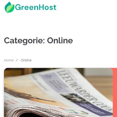
Skip
to
content
Categorie:
Online
Home
Online