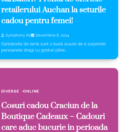
retailerului Auchan la seturile
cadou pentru femei!
Symphony AD
Decembrie 6, 2024
Sărbătorile de iarnă sunt o bună ocazie de a surprinde
persoanele dragi cu gesturi pline…
DIVERSE
ONLINE
Cosuri cadou Craciun de la
Boutique Cadeaux – Cadouri
care aduc bucurie in perioada