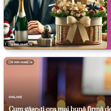
3 min read
0
6 min read
0
ONLINE
Cum găsești cea mai bună firmă d