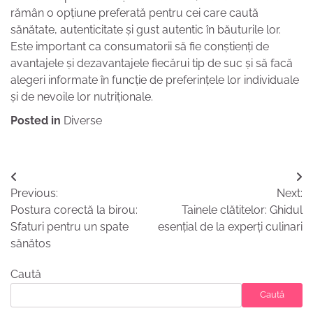
rămân o opțiune preferată pentru cei care caută
sănătate, autenticitate și gust autentic în băuturile lor.
Este important ca consumatorii să fie conștienți de
avantajele și dezavantajele fiecărui tip de suc și să facă
alegeri informate în funcție de preferințele lor individuale
și de nevoile lor nutriționale.
Posted in
Diverse
Navigare
Previous:
Next:
în
Postura corectă la birou:
Tainele clătitelor: Ghidul
articole
Sfaturi pentru un spate
esențial de la experți culinari
sănătos
Caută
Caută