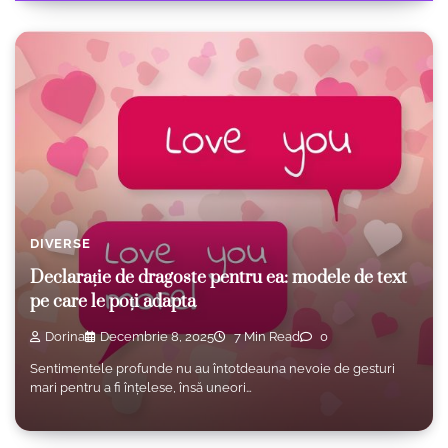
DIVERSE
Declarație de dragoste pentru ea: modele de text
pe care le poți adapta
Dorina
Decembrie 8, 2025
7 Min Read
0
Sentimentele profunde nu au întotdeauna nevoie de gesturi
mari pentru a fi înțelese, însă uneori…