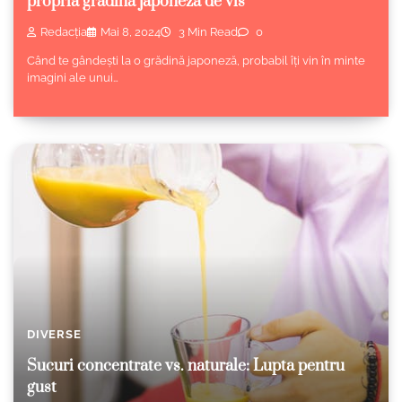
propria grădină japoneză de vis
Redacția
Mai 8, 2024
3 Min Read
0
Când te gândești la o grădină japoneză, probabil îți vin în minte
imagini ale unui…
DIVERSE
Sucuri concentrate vs. naturale: Lupta pentru
gust