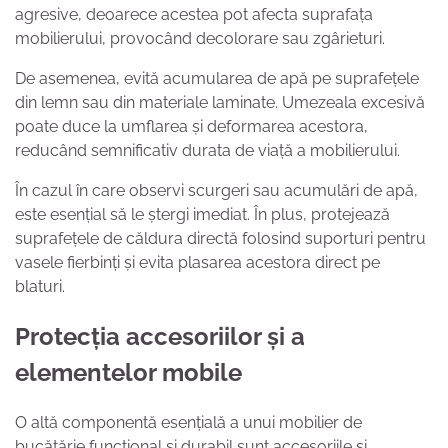
agresive, deoarece acestea pot afecta suprafața
mobilierului, provocând decolorare sau zgârieturi.
De asemenea, evită acumularea de apă pe suprafețele
din lemn sau din materiale laminate. Umezeala excesivă
poate duce la umflarea și deformarea acestora,
reducând semnificativ durata de viață a mobilierului.
În cazul în care observi scurgeri sau acumulări de apă,
este esențial să le ștergi imediat. În plus, protejează
suprafețele de căldura directă folosind suporturi pentru
vasele fierbinți și evita plasarea acestora direct pe
blaturi.
Protecția accesoriilor și a
elementelor mobile
O altă componentă esențială a unui mobilier de
bucătărie funcțional și durabil sunt accesoriile și