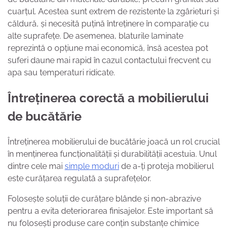
cuarțul. Acestea sunt extrem de rezistente la zgârieturi și
căldură, și necesită puțină întreținere în comparație cu
alte suprafețe. De asemenea, blaturile laminate
reprezintă o opțiune mai economică, însă acestea pot
suferi daune mai rapid în cazul contactului frecvent cu
apa sau temperaturi ridicate.
Întreținerea corectă a mobilierului
de bucătărie
Întreținerea mobilierului de bucătărie joacă un rol crucial
în menținerea funcționalității și durabilității acestuia. Unul
dintre cele mai
simple moduri
de a-ți proteja mobilierul
este curățarea regulată a suprafețelor.
Folosește soluții de curățare blânde și non-abrazive
pentru a evita deteriorarea finisajelor. Este important să
nu folosești produse care conțin substanțe chimice