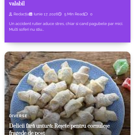
valabil
Redacția
Iunie 17, 2026
5 Min Read
0
Un accident rutier aduce stres, chiar si cand pagubele par mici.
Multi soferi nu stiu…
DIVERSE
Delicii fără untură: Rețete pentru cornulețe
fragede de post