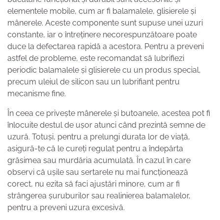
elementele mobile, cum ar fi balamalele, glisierele și
mânerele. Aceste componente sunt supuse unei uzuri
constante, iar o întreținere necorespunzătoare poate
duce la defectarea rapidă a acestora. Pentru a preveni
astfel de probleme, este recomandat să lubrifiezi
periodic balamalele și glisierele cu un produs special,
precum uleiul de silicon sau un lubrifiant pentru
mecanisme fine.
În ceea ce privește mânerele și butoanele, acestea pot fi
înlocuite destul de ușor atunci când prezintă semne de
uzură. Totuși, pentru a prelungi durata lor de viață,
asigură-te că le cureți regulat pentru a îndepărta
grăsimea sau murdăria acumulată. În cazul în care
observi că ușile sau sertarele nu mai funcționează
corect, nu ezita să faci ajustări minore, cum ar fi
strângerea șuruburilor sau realinierea balamalelor,
pentru a preveni uzura excesivă.