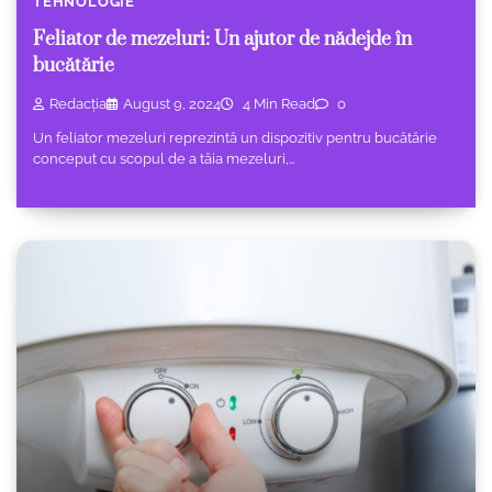
TEHNOLOGIE
Feliator de mezeluri: Un ajutor de nădejde în
bucătărie
Redacția
August 9, 2024
4 Min Read
0
Un feliator mezeluri reprezintă un dispozitiv pentru bucătărie
conceput cu scopul de a tăia mezeluri,…