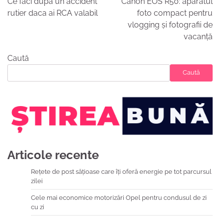
Ce faci dupa un accident
Canon EOS R50: aparatul
articole
rutier daca ai RCA valabil
foto compact pentru
vlogging și fotografii de
vacanță
Caută
Caută
Articole recente
Rețete de post sățioase care îți oferă energie pe tot parcursul
zilei
Cele mai economice motorizări Opel pentru condusul de zi
cu zi