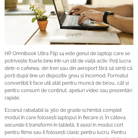
HP Omnibook Ultra Flip 14 este genul de laptop care se
potrivește foarte bine într-un stil de viață activ. Poți lucra
dintr-o cafenea, din tren sau din aeroport fără să simți că
porți după tine un dispozitiv greu și incomod. Formatul
convertibil îl face util atât pentru muncă de birou, cât și
pentru consum de conținut, apeluri video sau prezentări
rapide.
Ecranul rabatabil la 360 de grade schimbă complet
modul în care folosești laptopul în fiecare zi. În câteva
secunde îl transformi în tabletă, îl așezi în modul cort
pentru filme sau îl folosești clasic pentru lucru. Pentru