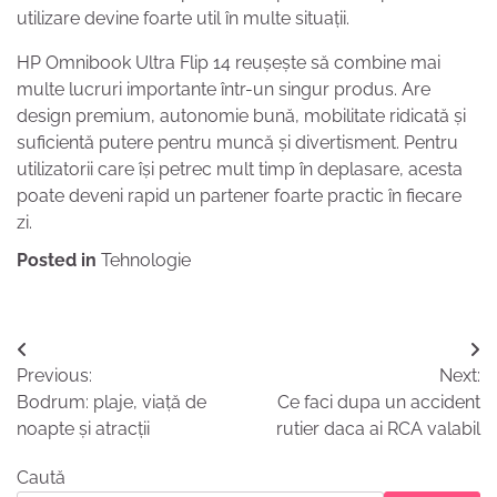
utilizare devine foarte util în multe situații.
HP Omnibook Ultra Flip 14 reușește să combine mai
multe lucruri importante într-un singur produs. Are
design premium, autonomie bună, mobilitate ridicată și
suficientă putere pentru muncă și divertisment. Pentru
utilizatorii care își petrec mult timp în deplasare, acesta
poate deveni rapid un partener foarte practic în fiecare
zi.
Posted in
Tehnologie
Navigare
Previous:
Next:
în
Bodrum: plaje, viață de
Ce faci dupa un accident
articole
noapte și atracții
rutier daca ai RCA valabil
Caută