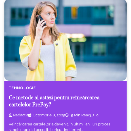
TEHNOLOGIE
Ce metode ai astăzi pentru reîncărcarea
cartelelor PrePay?
Redacția
Octombrie 8, 2025
5 Min Read
0
Reîncărcarea cartelelor a devenit, în ultimii ani, un proces
simplu, rapid și accesibil oricui, indiferent…