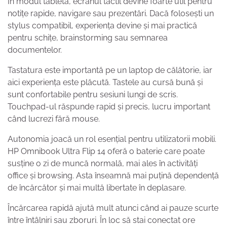
În modul tabletă, ecranul tactil devine foarte util pentru
notițe rapide, navigare sau prezentări. Dacă folosești un
stylus compatibil, experiența devine și mai practică
pentru schițe, brainstorming sau semnarea
documentelor.
Tastatura este importantă pe un laptop de călătorie, iar
aici experiența este plăcută. Tastele au cursă bună și
sunt confortabile pentru sesiuni lungi de scris.
Touchpad-ul răspunde rapid și precis, lucru important
când lucrezi fără mouse.
Autonomia joacă un rol esențial pentru utilizatorii mobili.
HP Omnibook Ultra Flip 14 oferă o baterie care poate
susține o zi de muncă normală, mai ales în activități
office și browsing. Asta înseamnă mai puțină dependență
de încărcător și mai multă libertate în deplasare.
Încărcarea rapidă ajută mult atunci când ai pauze scurte
între întâlniri sau zboruri. În loc să stai conectat ore