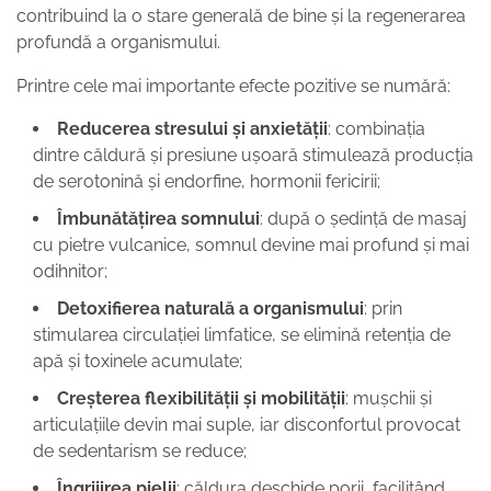
contribuind la o stare generală de bine și la regenerarea
profundă a organismului.
Printre cele mai importante efecte pozitive se numără:
Reducerea stresului și anxietății
: combinația
dintre căldură și presiune ușoară stimulează producția
de serotonină și endorfine, hormonii fericirii;
Îmbunătățirea somnului
: după o ședință de masaj
cu pietre vulcanice, somnul devine mai profund și mai
odihnitor;
Detoxifierea naturală a organismului
: prin
stimularea circulației limfatice, se elimină retenția de
apă și toxinele acumulate;
Creșterea flexibilității și mobilității
: mușchii și
articulațiile devin mai suple, iar disconfortul provocat
de sedentarism se reduce;
Îngrijirea pielii
: căldura deschide porii, facilitând