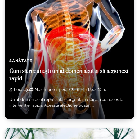
SĂNĂTATE
Cum să recunoști un abdomen acut și să acționezi
rapid
Redacția
Noiembrie 14, 2024
6 Min Read
0
Un abdomen acut reprezintă o urgență medicală ce necesită
intervenție rapidă. Această afecțiune poate fi…