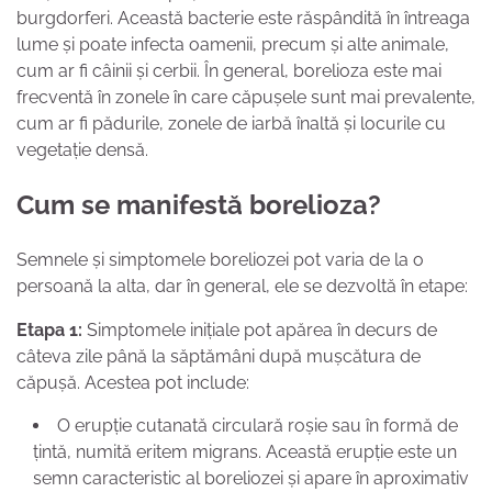
burgdorferi. Această bacterie este răspândită în întreaga
lume și poate infecta oamenii, precum și alte animale,
cum ar fi câinii și cerbii. În general, borelioza este mai
frecventă în zonele în care căpușele sunt mai prevalente,
cum ar fi pădurile, zonele de iarbă înaltă și locurile cu
vegetație densă.
Cum se manifestă borelioza?
Semnele și simptomele boreliozei pot varia de la o
persoană la alta, dar în general, ele se dezvoltă în etape:
Etapa 1:
Simptomele inițiale pot apărea în decurs de
câteva zile până la săptămâni după mușcătura de
căpușă. Acestea pot include:
O erupție cutanată circulară roșie sau în formă de
țintă, numită eritem migrans. Această erupție este un
semn caracteristic al boreliozei și apare în aproximativ