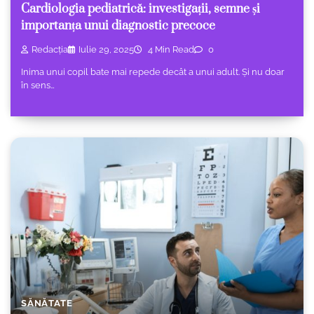
Cardiologia pediatrică: investigații, semne și
importanța unui diagnostic precoce
Redacția
Iulie 29, 2025
4 Min Read
0
Inima unui copil bate mai repede decât a unui adult. Și nu doar
în sens…
SĂNĂTATE