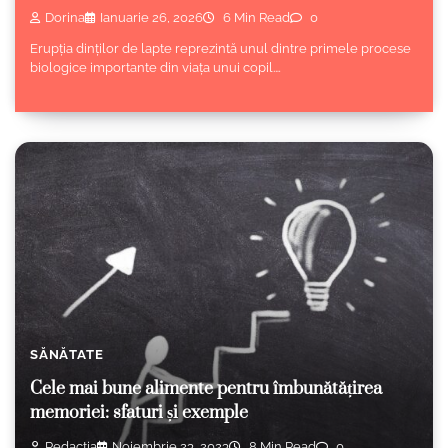
Dorina
Ianuarie 26, 2026
6 Min Read
0
Erupția dinților de lapte reprezintă unul dintre primele procese
biologice importante din viața unui copil.…
SĂNĂTATE
Cele mai bune alimente pentru îmbunătățirea
memoriei: sfaturi și exemple
Redacția
Noiembrie 23, 2023
8 Min Read
0