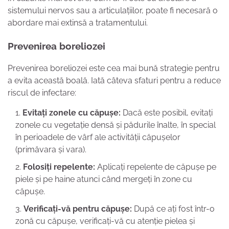
sistemului nervos sau a articulațiilor, poate fi necesară o
abordare mai extinsă a tratamentului.
Prevenirea boreliozei
Prevenirea boreliozei este cea mai bună strategie pentru
a evita această boală. Iată câteva sfaturi pentru a reduce
riscul de infectare:
Evitați zonele cu căpușe:
Dacă este posibil, evitați
zonele cu vegetație densă și pădurile înalte, în special
în perioadele de vârf ale activității căpușelor
(primăvara și vara).
Folosiți repelente:
Aplicați repelente de căpușe pe
piele și pe haine atunci când mergeți în zone cu
căpușe.
Verificați-vă pentru căpușe:
După ce ați fost într-o
zonă cu căpușe, verificați-vă cu atenție pielea și