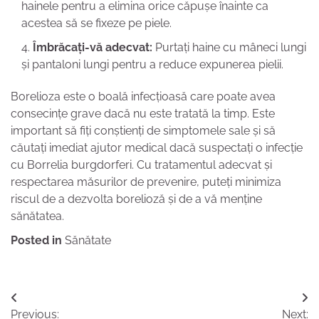
hainele pentru a elimina orice căpușe înainte ca
acestea să se fixeze pe piele.
Îmbrăcați-vă adecvat:
Purtați haine cu mâneci lungi
și pantaloni lungi pentru a reduce expunerea pielii.
Borelioza este o boală infecțioasă care poate avea
consecințe grave dacă nu este tratată la timp. Este
important să fiți conștienți de simptomele sale și să
căutați imediat ajutor medical dacă suspectați o infecție
cu Borrelia burgdorferi. Cu tratamentul adecvat și
respectarea măsurilor de prevenire, puteți minimiza
riscul de a dezvolta borelioză și de a vă menține
sănătatea.
Posted in
Sănătate
Navigare
Previous:
Next: