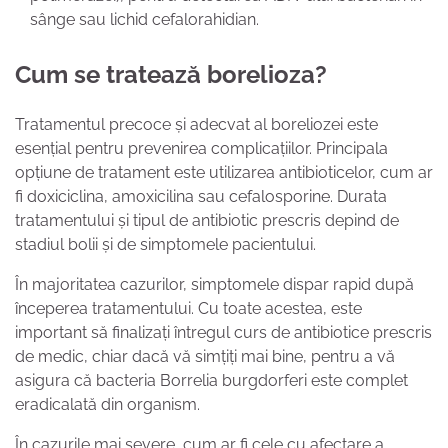
sânge sau lichid cefalorahidian.
Cum se tratează borelioza?
Tratamentul precoce și adecvat al boreliozei este
esențial pentru prevenirea complicațiilor. Principala
opțiune de tratament este utilizarea antibioticelor, cum ar
fi doxiciclina, amoxicilina sau cefalosporine. Durata
tratamentului și tipul de antibiotic prescris depind de
stadiul bolii și de simptomele pacientului.
În majoritatea cazurilor, simptomele dispar rapid după
începerea tratamentului. Cu toate acestea, este
important să finalizați întregul curs de antibiotice prescris
de medic, chiar dacă vă simțiți mai bine, pentru a vă
asigura că bacteria Borrelia burgdorferi este complet
eradicalată din organism.
În cazurile mai severe, cum ar fi cele cu afectare a