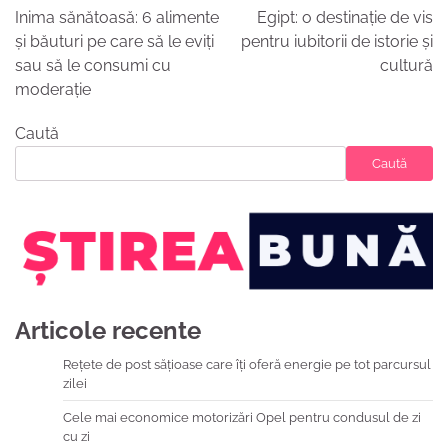
în
Inima sănătoasă: 6 alimente
Egipt: o destinație de vis
articole
și băuturi pe care să le eviți
pentru iubitorii de istorie și
sau să le consumi cu
cultură
moderație
Caută
Caută
Articole recente
Rețete de post sățioase care îți oferă energie pe tot parcursul
zilei
Cele mai economice motorizări Opel pentru condusul de zi
cu zi