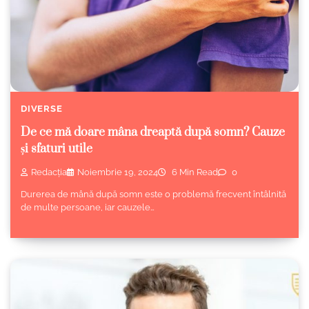
DIVERSE
De ce mă doare mâna dreaptă după somn? Cauze
și sfaturi utile
Redacția
Noiembrie 19, 2024
6 Min Read
0
Durerea de mână după somn este o problemă frecvent întâlnită
de multe persoane, iar cauzele…