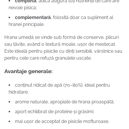
completă
, adică asigură toți nutrienții de care are
nevoie pisica;
complementară
, folosită doar ca supliment al
hranei principale.
Hrana umedă se vinde sub formă de conserve, plicuri
sau tăvițe, având o textură moale, ușor de mestecat.
Este ideală pentru pisicile cu dinți sensibili, vârstnice sau
pentru cele care refuză granulele uscate.
Avantaje generale:
conținut ridicat de apă (70–80%), ideal pentru
hidratare;
arome naturale, apropiate de hrana proaspătă;
aport echilibrat de proteine și grăsimi;
mai ușor de acceptat de pisicile mofturoase.