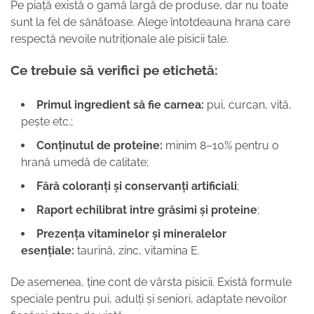
Pe piață există o gamă largă de produse, dar nu toate
sunt la fel de sănătoase. Alege întotdeauna hrana care
respectă nevoile nutriționale ale pisicii tale.
Ce trebuie să verifici pe etichetă:
Primul ingredient să fie carnea:
pui, curcan, vită,
pește etc.;
Conținutul de proteine:
minim 8–10% pentru o
hrană umedă de calitate;
Fără coloranți și conservanți artificiali
;
Raport echilibrat între grăsimi și proteine
;
Prezența vitaminelor și mineralelor
esențiale:
taurină, zinc, vitamina E.
De asemenea, ține cont de vârsta pisicii. Există formule
speciale pentru pui, adulți și seniori, adaptate nevoilor