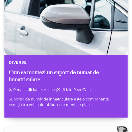
DIVERSE
Cum să montezi un suport de număr de
înmatriculare
Redacția
Iunie 21, 2024
6 Min Read
0
Suportul de număr de înmatriculare este o componentă
esențială a vehiculului tău, care menține placa…