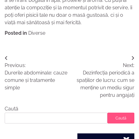
a se hrăni: bogată în apă, proteine și aromă. Cu puțină
atenție la compoziție și la momentul potrivit de servire, îi
poți oferi pisicii tale nu doar o masă gustoasă, ci și o
viață mai sănătoasă și mai fericită.
Posted in
Diverse
Navigare
Previous:
Next:
în
Durerile abdominale: cauze
Dezinfecția periodică a
articole
comune și tratamente
spațiilor de lucru: cum se
simple
menține un mediu sigur
pentru angajați
Caută
Caută