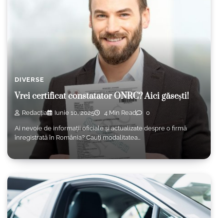
DIVERSE
Vrei certificat constatator ONRC? Aici găsești!
Redacția
Iunie 10, 2025
4 Min Read
0
Ai nevoie de informații oficiale și actualizate despre o firmă
înregistrată în România? Cauți modalitatea…