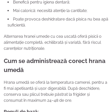
Benefică pentru igiena dentară;
Mai calorică: necesită atenție la cantitate;
Poate provoca deshidratare dacă pisica nu bea apă
suficientă.
Alternarea hranei umede cu cea uscată oferă pisicii o
alimentație completă, echilibrată și variată, fără riscul
carențelor nutriționale.
Cum se administrează corect hrana
umedă
Hrana umedă se oferă la temperatura camerei, pentru a
fi mai apetisantă și ușor digerabilă. După deschidere,
conserva sau plicul trebuie păstrat la frigider și
consumat în maximum 24–48 de ore.
Reguli de bază: