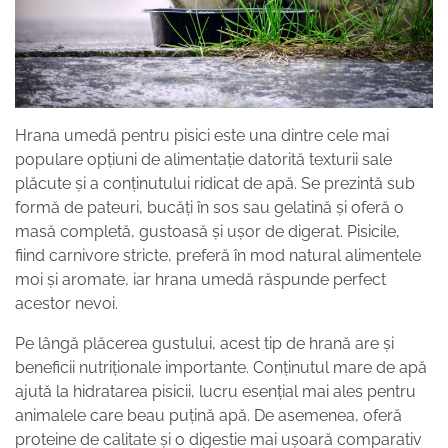
Hrana umedă pentru pisici este una dintre cele mai
populare opțiuni de alimentație datorită texturii sale
plăcute și a conținutului ridicat de apă. Se prezintă sub
formă de pateuri, bucăți în sos sau gelatină și oferă o
masă completă, gustoasă și ușor de digerat. Pisicile,
fiind carnivore stricte, preferă în mod natural alimentele
moi și aromate, iar hrana umedă răspunde perfect
acestor nevoi.
Pe lângă plăcerea gustului, acest tip de hrană are și
beneficii nutriționale importante. Conținutul mare de apă
ajută la hidratarea pisicii, lucru esențial mai ales pentru
animalele care beau puțină apă. De asemenea, oferă
proteine de calitate și o digestie mai ușoară comparativ