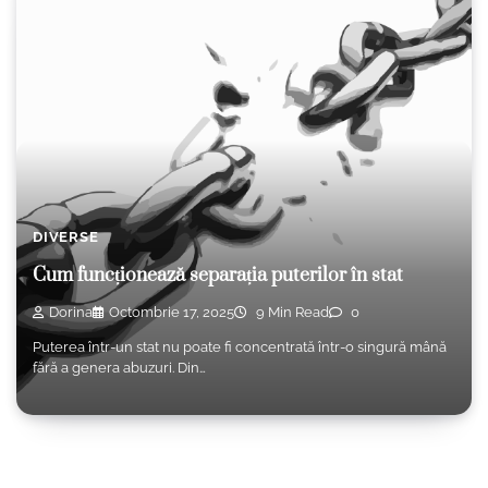
DIVERSE
Cum funcționează separația puterilor în stat
Dorina
Octombrie 17, 2025
9 Min Read
0
Puterea într-un stat nu poate fi concentrată într-o singură mână
fără a genera abuzuri. Din…