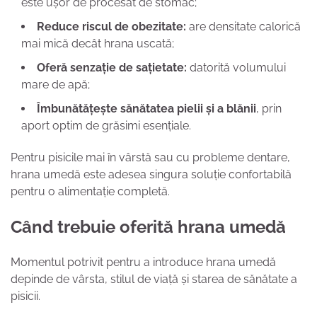
este ușor de procesat de stomac;
Reduce riscul de obezitate:
are densitate calorică
mai mică decât hrana uscată;
Oferă senzație de sațietate:
datorită volumului
mare de apă;
Îmbunătățește sănătatea pielii și a blănii
, prin
aport optim de grăsimi esențiale.
Pentru pisicile mai în vârstă sau cu probleme dentare,
hrana umedă este adesea singura soluție confortabilă
pentru o alimentație completă.
Când trebuie oferită hrana umedă
Momentul potrivit pentru a introduce hrana umedă
depinde de vârsta, stilul de viață și starea de sănătate a
pisicii.