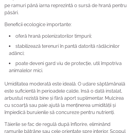
pe ramuri până iarna reprezintă o sursă de hrană pentru
păsări.
Beneficii ecologice importante:
oferă hrană polenizatorilor timpurii;
stabilizează terenuri în pantă datorită rădăcinilor
adânci;
poate deveni gard viu de protecție, util împotriva
animalelor mici.
Umiditatea moderată este ideală. O udare săptămânală
este suficientă în perioadele calde, însă o dată instalat,
arbustul rezistă bine și fără aport suplimentar. Mulcirea
cu scoarță sau paie ajută la menținerea umidității și
împiedică buruienile să concureze pentru nutrienți.
Tăierile se fac de regulă după înflorire, eliminând
ramurile bătrâne sau cele orientate spre interior. Scopul