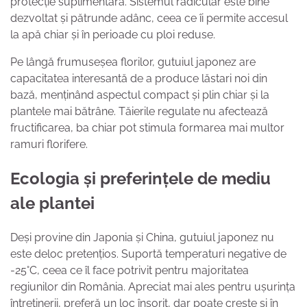
protecție suplimentară. Sistemul radicular este bine
dezvoltat și pătrunde adânc, ceea ce îi permite accesul
la apă chiar și în perioade cu ploi reduse.
Pe lângă frumuseșea florilor, gutuiul japonez are
capacitatea interesantă de a produce lăstari noi din
bază, menținând aspectul compact și plin chiar și la
plantele mai bătrâne. Tăierile regulate nu afectează
fructificarea, ba chiar pot stimula formarea mai multor
ramuri florifere.
Ecologia și preferințele de mediu
ale plantei
Deși provine din Japonia și China, gutuiul japonez nu
este deloc pretențios. Suportă temperaturi negative de
-25°C, ceea ce îl face potrivit pentru majoritatea
regiunilor din România. Apreciat mai ales pentru ușurința
întreținerii, preferă un loc însorit, dar poate crește și în