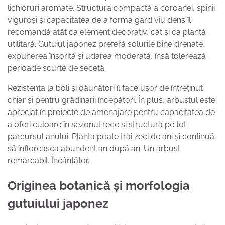
lichioruri aromate. Structura compactă a coroanei, spinii
viguroși și capacitatea de a forma gard viu dens îl
recomandă atât ca element decorativ, cât și ca plantă
utilitară. Gutuiul japonez preferă solurile bine drenate,
expunerea însorită și udarea moderată, însă tolerează
perioade scurte de secetă.
Rezistența la boli și dăunători îl face ușor de întreținut
chiar și pentru grădinarii începători. În plus, arbustul este
apreciat în proiecte de amenajare pentru capacitatea de
a oferi culoare în sezonul rece și structură pe tot
parcursul anului. Planta poate trăi zeci de ani și continuă
să înflorească abundent an după an. Un arbust
remarcabil. Încântător.
Originea botanică și morfologia
gutuiului japonez