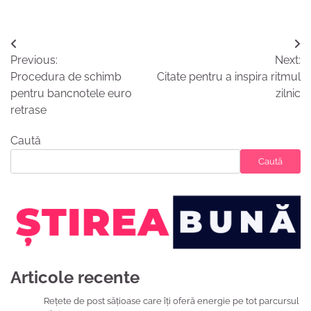
Navigare
Previous:
Next:
în
Procedura de schimb
Citate pentru a inspira ritmul
articole
pentru bancnotele euro
zilnic
retrase
Caută
Caută
Articole recente
Rețete de post sățioase care îți oferă energie pe tot parcursul