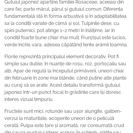
Gutuiul japonez aparține familiei Rosaceae, aceeași din
care fac parte mărul, părul și gutuiul comun. Diferența
fundamentală stă în forma arbustivă și în adaptabilitatea
sa la condiții variate de climă și sol. Tulpinile dese, cu
spini puternici, pot atinge 1–2 metri în înălțime, iar în
condiții foarte bune chiar mai mult. Frunzișul este lucios,
verde închis vara, adesea căpătând tente arămii toamna.
Florile reprezintă principalul element decorativ. Pot fi
simple sau duble, în nuanțe de roșu, roz, portocaliu sau
alb. Apar de regulă la începutul primăverii, uneori chiar
din februarie în zone mai blânde, când puține alte plante
au curaj să se arate. Acest detaliu transformă gutuiul
japonez într-un punct focal în grădinile care își doresc
interes vizual timpuriu.
Fructele sunt mici, rotunde sau ușor alungite, galben-
verzui la maturitate, acoperite uneori de o peliculă
cerată. Pulpa este tare și aromată, rar consumată crud
din cauza gustului intens acrișor. În schimb, gătite sau