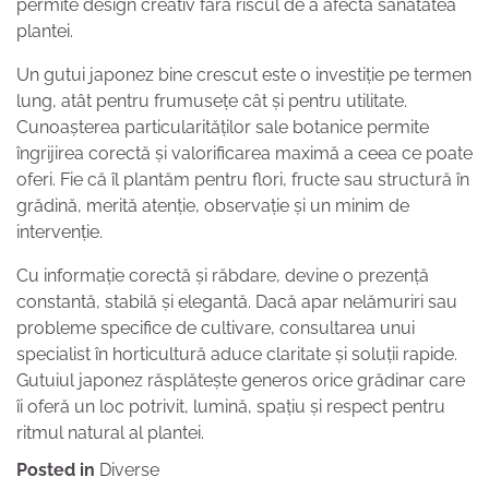
permite design creativ fără riscul de a afecta sănătatea
plantei.
Un gutui japonez bine crescut este o investiție pe termen
lung, atât pentru frumusețe cât și pentru utilitate.
Cunoașterea particularităților sale botanice permite
îngrijirea corectă și valorificarea maximă a ceea ce poate
oferi. Fie că îl plantăm pentru flori, fructe sau structură în
grădină, merită atenție, observație și un minim de
intervenție.
Cu informație corectă și răbdare, devine o prezență
constantă, stabilă și elegantă. Dacă apar nelămuriri sau
probleme specifice de cultivare, consultarea unui
specialist în horticultură aduce claritate și soluții rapide.
Gutuiul japonez răsplătește generos orice grădinar care
îi oferă un loc potrivit, lumină, spațiu și respect pentru
ritmul natural al plantei.
Posted in
Diverse