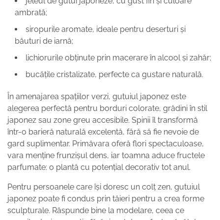
jeleul de gutui japoneze, cu gust fin și culoare
ambrată;
siropurile aromate, ideale pentru deserturi și
băuturi de iarnă;
lichiorurile obținute prin macerare în alcool și zahăr;
bucățile cristalizate, perfecte ca gustare naturală.
În amenajarea spațiilor verzi, gutuiul japonez este
alegerea perfectă pentru borduri colorate, grădini în stil
japonez sau zone greu accesibile. Spinii îl transformă
într-o barieră naturală excelentă, fără să fie nevoie de
gard suplimentar. Primăvara oferă flori spectaculoase,
vara menține frunzișul dens, iar toamna aduce fructele
parfumate: o plantă cu potențial decorativ tot anul.
Pentru persoanele care își doresc un colț zen, gutuiul
japonez poate fi condus prin tăieri pentru a crea forme
sculpturale. Răspunde bine la modelare, ceea ce