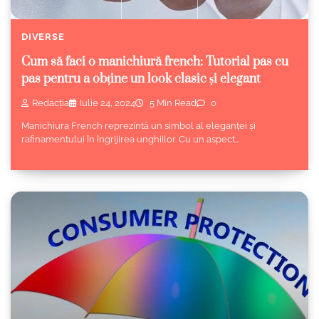
DIVERSE
Cum să faci o manichiură french: Tutorial pas cu
pas pentru a obține un look clasic și elegant
Redacția
Iulie 24, 2024
5 Min Read
0
Manichiura French reprezintă un simbol al eleganței și
rafinamentului în îngrijirea unghiilor. Cu un aspect…