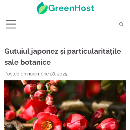
Skip
to
content
Gutuiul japonez și particularitățile
sale botanice
Posted on
noiembrie 28, 2025