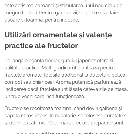
este aerisirea coroanei și stimularea unui nou ciclu de
muguri floriferi. Pentru garduri vii, se pot realiza tăieri
ușoare și toamna, pentru îndesire.
Utilizări ornamentale și valențe
practice ale fructelor
Pe lângă eleganța florilor, gutuiul japonez oferă și
utilitate practică. Mulți grădinari îl plantează pentru
fructele aromate, folosite tradițional la dulcețuri, peltea,
compot sau chiar ceai. Aroma puternică parfumează
încăperea dacă fructele sunt lăsate câteva zile pe masă,
un truc vechi care încă funcționează.
Fructele se recoltează toamna, când devin galbene și
capătă miros intens. În bucătărie, se folosesc curățate și
tăiate în bucăți mici. Cele mai apreciate preparate sunt: