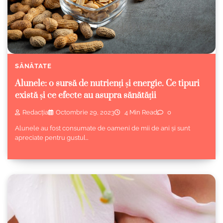
SĂNĂTATE
Alunele: o sursă de nutrienți și energie. Ce tipuri
există și ce efecte au asupra sănătății
Redacția
Octombrie 29, 2023
4 Min Read
0
Alunele au fost consumate de oameni de mii de ani și sunt
apreciate pentru gustul…