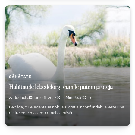
SĂNĂTATE
Habitatele lebedelor și cum le putem proteja
Redacția
Iunie 6, 2024
4 Min Read
0
Lebăda, cu eleganța sa nobilă și grația inconfundabilă, este una
dintre cele mai emblematice păsări…