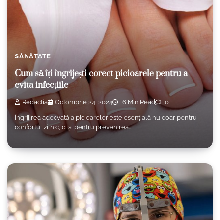
SĂNĂTATE
Cum să îți îngrijești corect picioarele pentru a
evita infecțiile
Redacția
Octombrie 24, 2024
6 Min Read
0
Îngrijirea adecvată a picioarelor este esențială nu doar pentru
confortul zilnic, ci și pentru prevenirea…