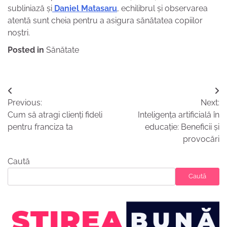
subliniază și
Daniel Matasaru
, echilibrul și observarea
atentă sunt cheia pentru a asigura sănătatea copiilor
noștri.
Posted in
Sănătate
Navigare
Previous:
Next:
în
Cum să atragi clienți fideli
Inteligența artificială în
articole
pentru franciza ta
educație: Beneficii și
provocări
Caută
Caută