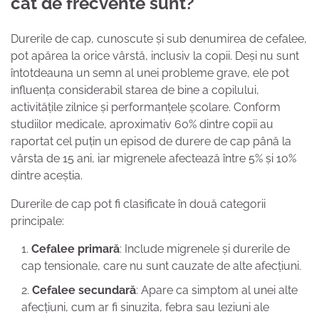
cât de frecvente sunt?
Durerile de cap, cunoscute și sub denumirea de cefalee,
pot apărea la orice vârstă, inclusiv la copii. Deși nu sunt
întotdeauna un semn al unei probleme grave, ele pot
influența considerabil starea de bine a copilului,
activitățile zilnice și performanțele școlare. Conform
studiilor medicale, aproximativ 60% dintre copii au
raportat cel puțin un episod de durere de cap până la
vârsta de 15 ani, iar migrenele afectează între 5% și 10%
dintre aceștia.
Durerile de cap pot fi clasificate în două categorii
principale:
Cefalee primară
: Include migrenele și durerile de
cap tensionale, care nu sunt cauzate de alte afecțiuni.
Cefalee secundară
: Apare ca simptom al unei alte
afecțiuni, cum ar fi sinuzita, febra sau leziuni ale