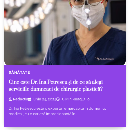
SĂNĂTATE
Cine este Dr. Ina Petrescu și de ce să alegi
serviciile dumneaei de chirurgie plastică?
Redacția
Iunie 24, 2024
6 Min Read
0
Dr. Ina Petrescu este o expertă remarcabilă în domeniul
medical, cu o carieră impresionantă în…