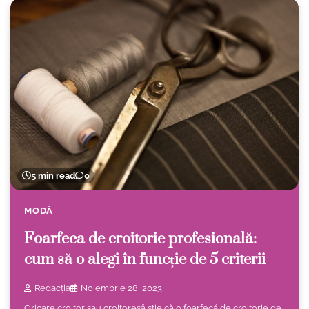
5 min read
0
MODĂ
Foarfeca de croitorie profesională:
cum să o alegi în funcție de 5 criterii
Redacția
Noiembrie 28, 2023
Oricare croitor sau croitoreșă știe că o foarfecă de croitorie de