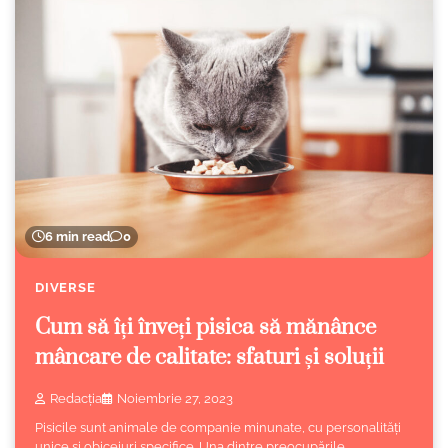
6 min read
0
DIVERSE
Cum să îți înveți pisica să mănânce
mâncare de calitate: sfaturi și soluții
Redacția
Noiembrie 27, 2023
Pisicile sunt animale de companie minunate, cu personalități
unice și obiceiuri specifice. Una dintre preocupările…