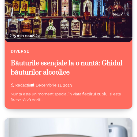
5 min read
0
DIVERSE
Băuturile esențiale la o nuntă: Ghidul
băuturilor alcoolice
Redacția
Decembrie 11, 2023
Nunta este un moment special în viața fiecărui cuplu, și este
firesc să vă doriți…