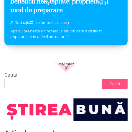
beneficii neașteptate: proprietăți și
mod de preparare
Redacția
Noiembrie 24, 2023
Apa cu orez este un remediu natural care a câștigat
popularitate în ultimii ani datorită…
Mai mult
Caută
Caută