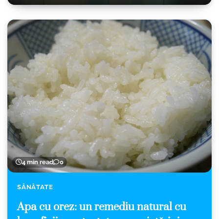
4 min read
0
SĂNĂTATE
Apa cu orez: un remediu natural cu