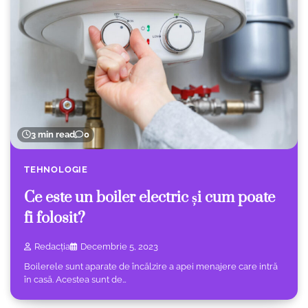
3 min read
0
TEHNOLOGIE
Ce este un boiler electric și cum poate
fi folosit?
Redacția
Decembrie 5, 2023
Boilerele sunt aparate de încălzire a apei menajere care intră
în casă. Acestea sunt de…