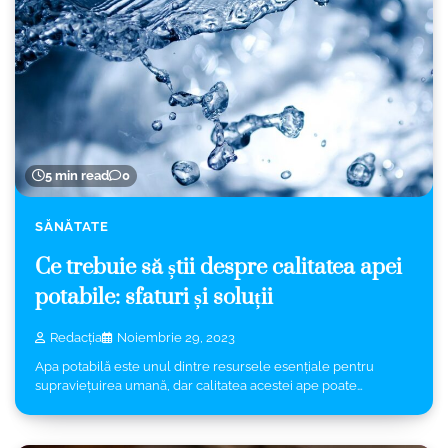
5 min read
0
SĂNĂTATE
Ce trebuie să știi despre calitatea apei
potabile: sfaturi și soluții
Redacția
Noiembrie 29, 2023
Apa potabilă este unul dintre resursele esențiale pentru
supraviețuirea umană, dar calitatea acestei ape poate…