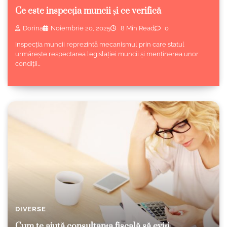
Ce este inspecția muncii și ce verifică
Dorina
Noiembrie 20, 2025
8 Min Read
0
Inspecția muncii reprezintă mecanismul prin care statul
urmărește respectarea legislației muncii și menținerea unor
condiții…
DIVERSE
Cum te ajută consultanța fiscală să eviți