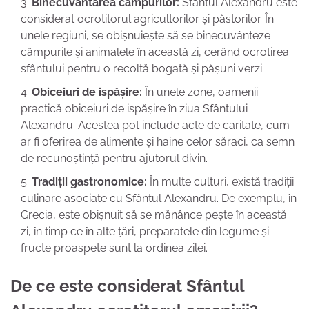
Binecuvântarea câmpurilor:
Sfântul Alexandru este
considerat ocrotitorul agricultorilor și păstorilor. În
unele regiuni, se obișnuiește să se binecuvânteze
câmpurile și animalele în această zi, cerând ocrotirea
sfântului pentru o recoltă bogată și pășuni verzi.
Obiceiuri de ispășire:
În unele zone, oamenii
practică obiceiuri de ispășire în ziua Sfântului
Alexandru. Acestea pot include acte de caritate, cum
ar fi oferirea de alimente și haine celor săraci, ca semn
de recunoștință pentru ajutorul divin.
Tradiții gastronomice:
În multe culturi, există tradiții
culinare asociate cu Sfântul Alexandru. De exemplu, în
Grecia, este obișnuit să se mănânce pește în această
zi, în timp ce în alte țări, preparatele din legume și
fructe proaspete sunt la ordinea zilei.
De ce este considerat Sfântul