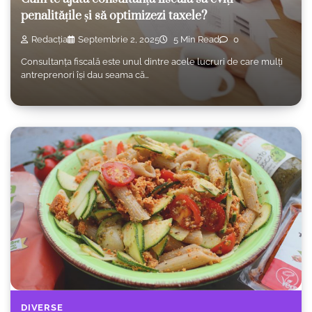
penalitățile și să optimizezi taxele?
Redacția
Septembrie 2, 2025
5 Min Read
0
Consultanța fiscală este unul dintre acele lucruri de care mulți
antreprenori își dau seama că…
DIVERSE