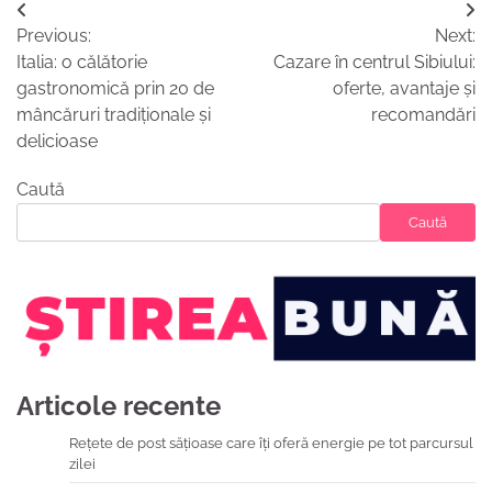
Navigare
Previous:
Next:
în
Italia: o călătorie
Cazare în centrul Sibiului:
articole
gastronomică prin 20 de
oferte, avantaje și
mâncăruri tradiționale și
recomandări
delicioase
Caută
Caută
Articole recente
Rețete de post sățioase care îți oferă energie pe tot parcursul
zilei