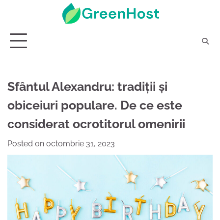
Skip
to
content
Sfântul Alexandru: tradiții și
obiceiuri populare. De ce este
considerat ocrotitorul omenirii
Posted on
octombrie 31, 2023