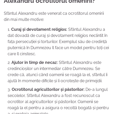
Alexandru ocrotitorul omenirii?
Sfântul Alexandru este venerat ca ocrotitorul omenirii
din mai multe motive:
Curaj și devotament religios:
Sfântul Alexandru a
dat dovadă de curaj și devotament religios neclintit în
fața persecuției și torturilor. Exemplul său de credință
puternică în Dumnezeu îl face un model pentru toți cei
care îl cinstesc.
Ajutor în timp de necaz:
Sfântul Alexandru este
credincioșilor un intermediar către Dumnezeu. Se
crede că, atunci când oamenii se roagă la el, sfântul îi
ajută în momente dificile și îi ocrotește de primejdii.
Ocrotitorul agricultorilor și păstorilor:
De-a lungul
secolelor, Sfântul Alexandru a fost recunoscut ca
ocrotitor al agricultorilor și păstorilor. Oamenii se
roagă la el pentru a asigura o recoltă bogată și pentru
a-și proteja animalele.