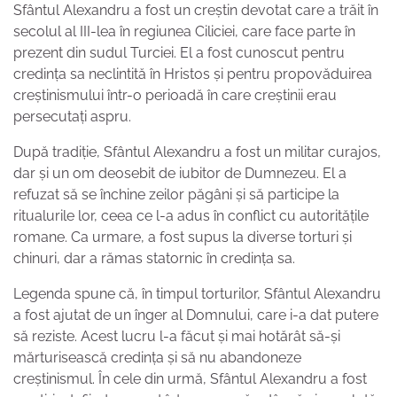
Sfântul Alexandru a fost un creștin devotat care a trăit în
secolul al III-lea în regiunea Ciliciei, care face parte în
prezent din sudul Turciei. El a fost cunoscut pentru
credința sa neclintită în Hristos și pentru propovăduirea
creștinismului într-o perioadă în care creștinii erau
persecutați aspru.
După tradiție, Sfântul Alexandru a fost un militar curajos,
dar și un om deosebit de iubitor de Dumnezeu. El a
refuzat să se închine zeilor păgâni și să participe la
ritualurile lor, ceea ce l-a adus în conflict cu autoritățile
romane. Ca urmare, a fost supus la diverse torturi și
chinuri, dar a rămas statornic în credința sa.
Legenda spune că, în timpul torturilor, Sfântul Alexandru
a fost ajutat de un înger al Domnului, care i-a dat putere
să reziste. Acest lucru l-a făcut și mai hotărât să-și
mărturisească credința și să nu abandoneze
creștinismul. În cele din urmă, Sfântul Alexandru a fost