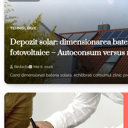
TEHNOLOGIE
Depozit solar: dimensionarea bate
fotovoltaice – Autoconsum versus 
Redacția
Mai 6, 2026
Cand dimensionati bateria solara, echilibrati consumul zilnic p