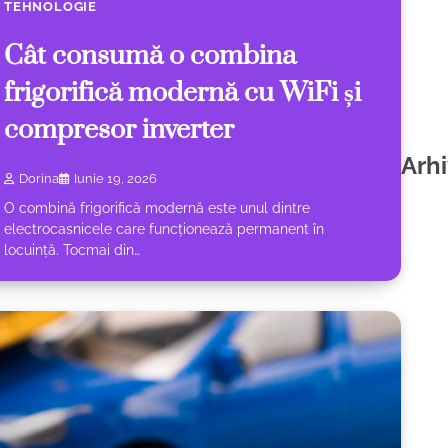
TEHNOLOGIE
Cât consumă o combina
frigorifică modernă cu WiFi și
compresor inverter
Arh
Dorina
Iunie 19, 2026
O combină frigorifică modernă este unul dintre
electrocasnicele care funcționează permanent în
locuință. Tocmai din…