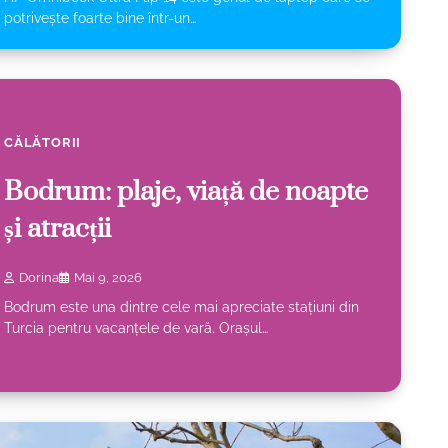
potrivește foarte bine într-un…
CĂLĂTORII
Bodrum: plaje, viață de noapte
și atracții
Dorina
Mai 9, 2026
Bodrum este una dintre cele mai apreciate stațiuni din
Turcia pentru vacanțele de vară. Orașul…