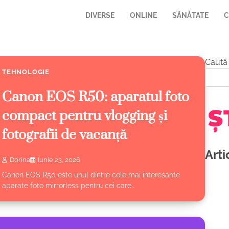
DIVERSE
ONLINE
SĂNĂTATE
C
Caută
TEHNOLOGIE
Canon EOS R50: aparatul foto
compact pentru vlogging și
fotografii de vacanță
Arti
Dorina
Iunie 23, 2026
Canon EOS R50 este unul dintre cele mai interesante
aparate foto mirrorless pentru cei care…