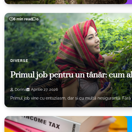
6 min read
0
DIVERSE
Primul job pentru un tânăr: cum al
Dorina
Aprilie 27, 2026
Primul job vine cu entuziasm, dar și cu multă nesiguranță. Fără 