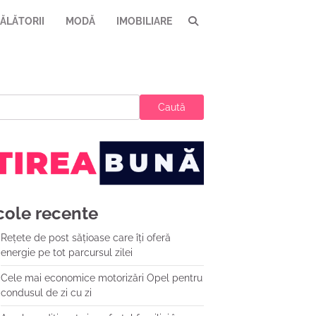
ĂLĂTORII
MODĂ
IMOBILIARE
Caută
cole recente
Rețete de post sățioase care îți oferă
energie pe tot parcursul zilei
Cele mai economice motorizări Opel pentru
condusul de zi cu zi