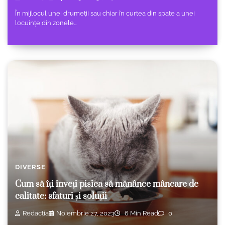
În mijlocul unei drumeții sau chiar în curtea din spate a unei
locuințe din zonele…
DIVERSE
Cum să îți înveți pisica să mănânce mâncare de
calitate: sfaturi și soluții
Redacția
Noiembrie 27, 2023
6 Min Read
0