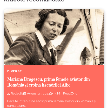
DIVERSE
Mariana Drăgescu, prima femeie aviator din
România și eroina Escadrilei Albe
Redacția
August 23, 2023
5 Min Read
0
Dacă te întrebi cine a fost prima femeie aviator din România și
cum a ajuns…