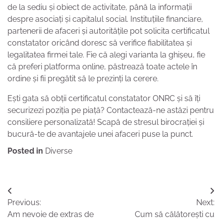
de la sediu și obiect de activitate, până la informații
despre asociați și capitalul social. Instituțiile financiare,
partenerii de afaceri și autoritățile pot solicita certificatul
constatator oricând doresc să verifice fiabilitatea și
legalitatea firmei tale. Fie că alegi varianta la ghișeu, fie
că preferi platforma online, păstrează toate actele în
ordine și fii pregătit să le prezinți la cerere.
Ești gata să obții certificatul constatator ONRC și să îți
securizezi poziția pe piață? Contactează-ne astăzi pentru
consiliere personalizată! Scapă de stresul birocrației și
bucură-te de avantajele unei afaceri puse la punct.
Posted in
Diverse
Navigare
Previous:
Next:
în
Am nevoie de extras de
Cum să călătorești cu