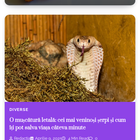
DIVERSE
O mușcătură letală: cei mai veninoși șerpi și cum
îți pot salva viața câteva minute
Redacția
Aprilie 9, 2025
4 Min Read
0