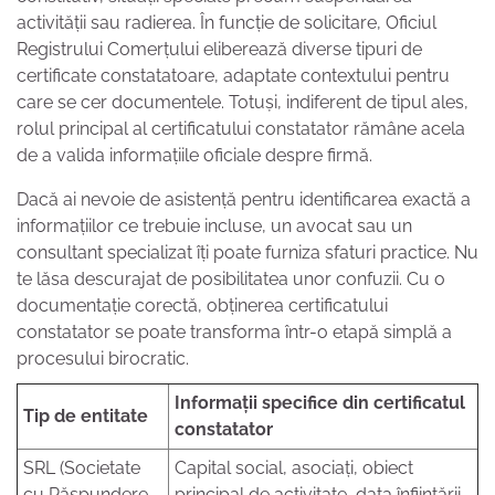
activității sau radierea. În funcție de solicitare, Oficiul
Registrului Comerțului eliberează diverse tipuri de
certificate constatatoare, adaptate contextului pentru
care se cer documentele. Totuși, indiferent de tipul ales,
rolul principal al certificatului constatator rămâne acela
de a valida informațiile oficiale despre firmă.
Dacă ai nevoie de asistență pentru identificarea exactă a
informațiilor ce trebuie incluse, un avocat sau un
consultant specializat îți poate furniza sfaturi practice. Nu
te lăsa descurajat de posibilitatea unor confuzii. Cu o
documentație corectă, obținerea certificatului
constatator se poate transforma într-o etapă simplă a
procesului birocratic.
Informații specifice din certificatul
Tip de entitate
constatator
SRL (Societate
Capital social, asociați, obiect
cu Răspundere
principal de activitate, data înființării,