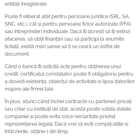
entități înregistrate.
Poate fi eliberat atât pentru persoane juridice (SRL, SA,
SNC, etc.), cât și pentru persoane fizice autorizate (PFA)
sau întreprinderi individuale. Dacă îți dorești să îți extinzi
afacerea, să obții finanțări sau să participi la anumite
licitații, există mari șanse să ți se ceară un astfel de
document.
Când o bancă îți solicită acte pentru obținerea unui
credit, certificatul constatator poate fi obligatoriu pentru
a dovedi existența, obiectul de activitate și lipsa datoriilor
majore ale firmei tale.
În plus, atunci când închei contracte cu parteneri privați
sau chiar cu instituții de stat, acesta poate valida datele
companiei și poate evita orice neclaritate privind
reprezentarea legală. Dacă vrei să eviți complicațiile și
întârzierile, obține-l din timp.