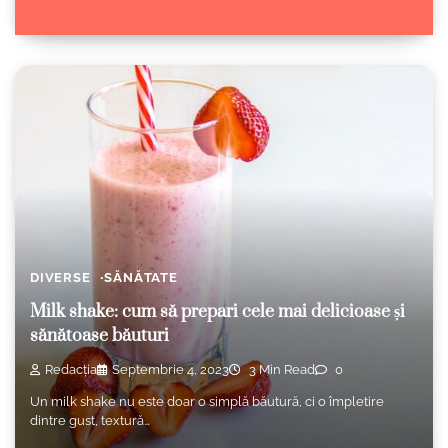
DIVERSE
SĂNĂTATE
Milk shake: cum să prepari cele mai delicioase și
sănătoase băuturi
Redacția
Septembrie 4, 2023
3 Min Read
0
Un milk shake nu este doar o simplă băutură, ci o împletire
dintre gust, textură…