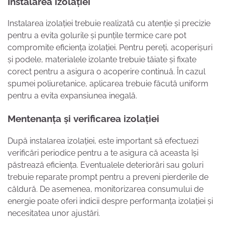
Instalarea izolației
Instalarea izolației trebuie realizată cu atenție și precizie
pentru a evita golurile și punțile termice care pot
compromite eficiența izolației. Pentru pereți, acoperișuri
și podele, materialele izolante trebuie tăiate și fixate
corect pentru a asigura o acoperire continuă. În cazul
spumei poliuretanice, aplicarea trebuie făcută uniform
pentru a evita expansiunea inegală.
Mentenanța și verificarea izolației
După instalarea izolației, este important să efectuezi
verificări periodice pentru a te asigura că aceasta își
păstrează eficiența. Eventualele deteriorări sau goluri
trebuie reparate prompt pentru a preveni pierderile de
căldură. De asemenea, monitorizarea consumului de
energie poate oferi indicii despre performanța izolației și
necesitatea unor ajustări.