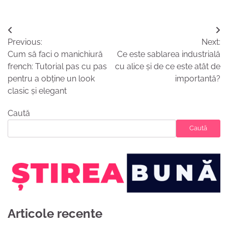
Navigare
Previous:
Next:
în
Cum să faci o manichiură
Ce este sablarea industrială
articole
french: Tutorial pas cu pas
cu alice și de ce este atât de
pentru a obține un look
importantă?
clasic și elegant
Caută
Caută
Articole recente