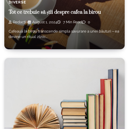
DIVERSE
Tot ce trebuie să știi despre cafea la birou
Redacția
August 1, 2024
7 Min Read
0
Cafeaua la birou transcende simpla savurare a unei băuturi – ea
devine un ritual zilnic…