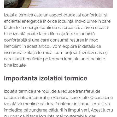
Izolația termică este un aspect crucial al confortului și
eficienței energetice în orice locuință. Într-o lume în care
facturile la energie continuă să crească, a avea o casă
bine izolată poate face diferența între o locuință
confortabilă și una care consumă resurse în mod
ineficient. În acest articol, vom explora în detaliu ce
înseamnă izolația termică, cum poți să-ți izolezi casa și
care sunt beneficiile pe termen lung ale unei locuințe
bine izolate.
Importanța izolației termice
Izolația termică are rolul de a reduce transferul de
căldură între interiorul și exteriorul casei tale. O casă bine
izolată va menține căldura în interior în timpul iernii și va
împiedica pătrunderea căldurii în timpul verii. Acest lucru
nu doar că îți face locuința mai confortabilă, dar