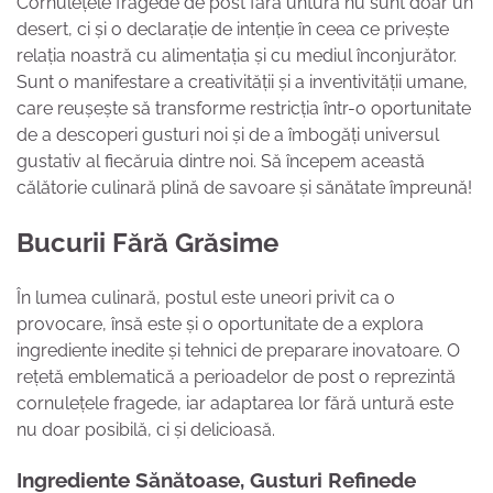
Cornulețele fragede de post fără untură nu sunt doar un
desert, ci și o declarație de intenție în ceea ce privește
relația noastră cu alimentația și cu mediul înconjurător.
Sunt o manifestare a creativității și a inventivității umane,
care reușește să transforme restricția într-o oportunitate
de a descoperi gusturi noi și de a îmbogăți universul
gustativ al fiecăruia dintre noi. Să începem această
călătorie culinară plină de savoare și sănătate împreună!
Bucurii Fără Grăsime
În lumea culinară, postul este uneori privit ca o
provocare, însă este și o oportunitate de a explora
ingrediente inedite și tehnici de preparare inovatoare. O
rețetă emblematică a perioadelor de post o reprezintă
cornulețele fragede, iar adaptarea lor fără untură este
nu doar posibilă, ci și delicioasă.
Ingrediente Sănătoase, Gusturi Refinede