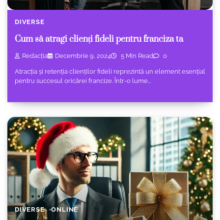
DIVERSE
Cum să atragi clienți fideli pentru franciza ta
Redacția
Decembrie 9, 2024
5 Min Read
0
Atracția și retenția clienților fideli reprezintă un element esențial
pentru succesul oricărei francize. Într-o lume…
DIVERSE
ONLINE