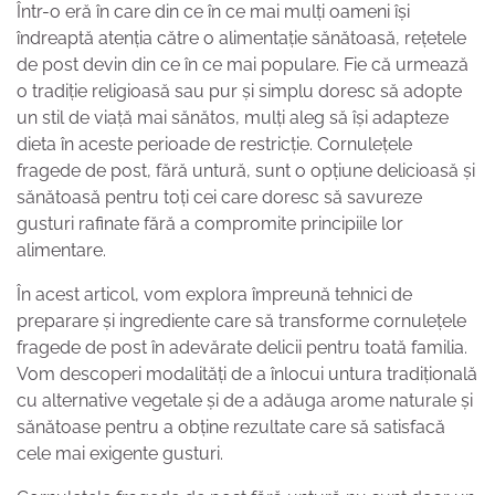
Într-o eră în care din ce în ce mai mulți oameni își
îndreaptă atenția către o alimentație sănătoasă, rețetele
de post devin din ce în ce mai populare. Fie că urmează
o tradiție religioasă sau pur și simplu doresc să adopte
un stil de viață mai sănătos, mulți aleg să își adapteze
dieta în aceste perioade de restricție. Cornulețele
fragede de post, fără untură, sunt o opțiune delicioasă și
sănătoasă pentru toți cei care doresc să savureze
gusturi rafinate fără a compromite principiile lor
alimentare.
În acest articol, vom explora împreună tehnici de
preparare și ingrediente care să transforme cornulețele
fragede de post în adevărate delicii pentru toată familia.
Vom descoperi modalități de a înlocui untura tradițională
cu alternative vegetale și de a adăuga arome naturale și
sănătoase pentru a obține rezultate care să satisfacă
cele mai exigente gusturi.