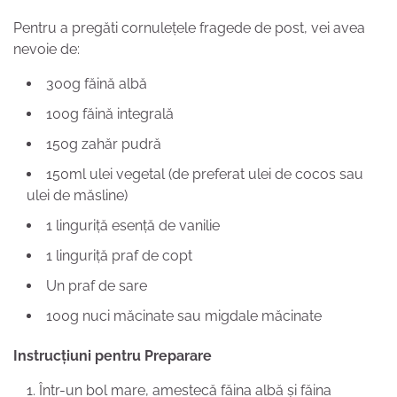
Pentru a pregăti cornulețele fragede de post, vei avea
nevoie de:
300g făină albă
100g făină integrală
150g zahăr pudră
150ml ulei vegetal (de preferat ulei de cocos sau
ulei de măsline)
1 linguriță esență de vanilie
1 linguriță praf de copt
Un praf de sare
100g nuci măcinate sau migdale măcinate
Instrucțiuni pentru Preparare
Într-un bol mare, amestecă făina albă și făina