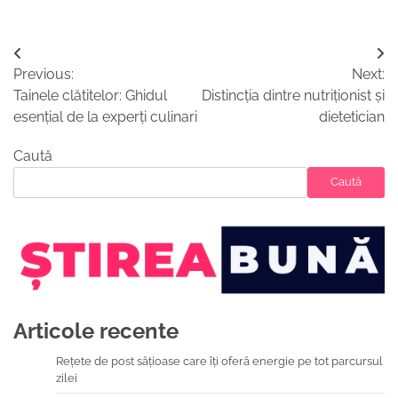
Navigare
Previous:
Next:
în
Tainele clătitelor: Ghidul
Distincția dintre nutriționist și
articole
esențial de la experți culinari
dietetician
Caută
Caută
Articole recente
Rețete de post sățioase care îți oferă energie pe tot parcursul
zilei