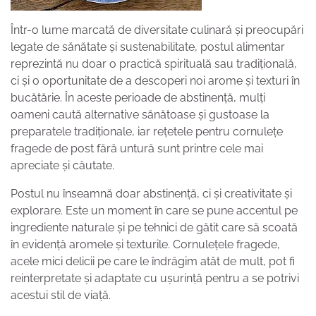
Într-o lume marcată de diversitate culinară și preocupări
legate de sănătate și sustenabilitate, postul alimentar
reprezintă nu doar o practică spirituală sau tradițională,
ci și o oportunitate de a descoperi noi arome și texturi în
bucătărie. În aceste perioade de abstinență, mulți
oameni caută alternative sănătoase și gustoase la
preparatele tradiționale, iar rețetele pentru cornulețe
fragede de post fără untură sunt printre cele mai
apreciate și căutate.
Postul nu înseamnă doar abstinență, ci și creativitate și
explorare. Este un moment în care se pune accentul pe
ingrediente naturale și pe tehnici de gătit care să scoată
în evidență aromele și texturile. Cornulețele fragede,
acele mici delicii pe care le îndrăgim atât de mult, pot fi
reinterpretate și adaptate cu ușurință pentru a se potrivi
acestui stil de viață.