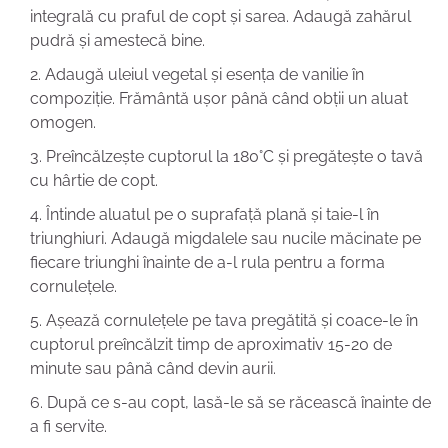
integrală cu praful de copt și sarea. Adaugă zahărul
pudră și amestecă bine.
Adaugă uleiul vegetal și esența de vanilie în
compoziție. Frământă ușor până când obții un aluat
omogen.
Preîncălzește cuptorul la 180°C și pregătește o tavă
cu hârtie de copt.
Întinde aluatul pe o suprafață plană și taie-l în
triunghiuri. Adaugă migdalele sau nucile măcinate pe
fiecare triunghi înainte de a-l rula pentru a forma
cornulețele.
Așează cornulețele pe tava pregătită și coace-le în
cuptorul preîncălzit timp de aproximativ 15-20 de
minute sau până când devin aurii.
După ce s-au copt, lasă-le să se răcească înainte de
a fi servite.