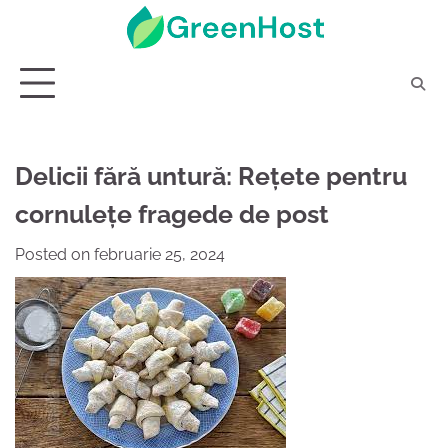
Skip
to
content
Delicii fără untură: Rețete pentru
cornulețe fragede de post
Posted on
februarie 25, 2024