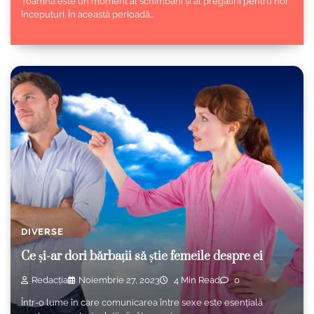
Toamna este un moment al schimbării și al pregătirii pentru noi
începuturi. În această perioadă…
DIVERSE
Ce și-ar dori bărbații să știe femeile despre ei
Redacția
Noiembrie 27, 2023
4 Min Read
0
Într-o lume în care comunicarea între sexe este esențială