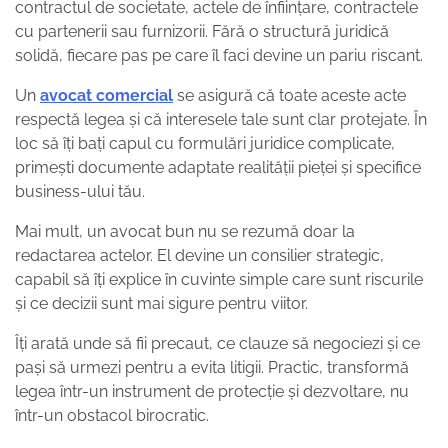
contractul de societate, actele de înființare, contractele
cu partenerii sau furnizorii. Fără o structură juridică
solidă, fiecare pas pe care îl faci devine un pariu riscant.
Un
avocat comercial
se asigură că toate aceste acte
respectă legea și că interesele tale sunt clar protejate. În
loc să îți bați capul cu formulări juridice complicate,
primești documente adaptate realității pieței și specifice
business-ului tău.
Mai mult, un avocat bun nu se rezumă doar la
redactarea actelor. El devine un consilier strategic,
capabil să îți explice în cuvinte simple care sunt riscurile
și ce decizii sunt mai sigure pentru viitor.
Îți arată unde să fii precaut, ce clauze să negociezi și ce
pași să urmezi pentru a evita litigii. Practic, transformă
legea într-un instrument de protecție și dezvoltare, nu
într-un obstacol birocratic.