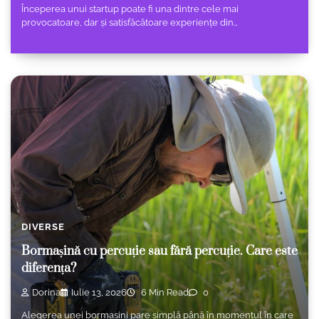
Începerea unui startup poate fi una dintre cele mai
provocatoare, dar și satisfăcătoare experiențe din…
DIVERSE
Bormașină cu percuție sau fără percuție. Care este
diferența?
Dorina
Iulie 13, 2026
6 Min Read
0
Alegerea unei bormașini pare simplă până în momentul în care