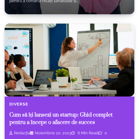
pentru a construi relații sănătoase și…
DIVERSE
Cum să îți lansezi un startup: Ghid complet
pentru a începe o afacere de succes
Redacția
Noiembrie 20, 2023
6 Min Read
0