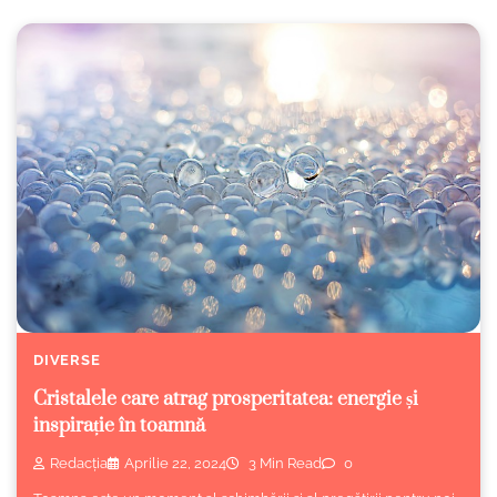
DIVERSE
Cristalele care atrag prosperitatea: energie și
inspirație în toamnă
Redacția
Aprilie 22, 2024
3 Min Read
0