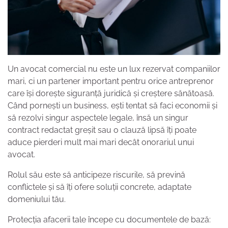
Un avocat comercial nu este un lux rezervat companiilor
mari, ci un partener important pentru orice antreprenor
care își dorește siguranță juridică și creștere sănătoasă.
Când pornești un business, ești tentat să faci economii și
să rezolvi singur aspectele legale, însă un singur
contract redactat greșit sau o clauză lipsă îți poate
aduce pierderi mult mai mari decât onorariul unui
avocat.
Rolul său este să anticipeze riscurile, să prevină
conflictele și să îți ofere soluții concrete, adaptate
domeniului tău.
Protecția afacerii tale începe cu documentele de bază: