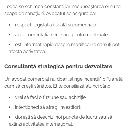
Legea se schimbă constant, iar necunoașterea ei nu te
scapă de sancțiuni. Avocatul se asigură că:
respecți legislația fiscală și comercială;
ai documentația necesară pentru controale;
ești informat rapid despre modificările care îți pot
afecta activitatea.
Consultanță strategică pentru dezvoltare
Un avocat comercial nu doar „stinge incendii”, ci îți arată
cum să crești sănătos. El te consiliază atunci când:
vrei să faci o fuziune sau achiziție;
intenționezi să atragi investitori;
dorești să deschizi noi puncte de lucru sau să
extinzi activitatea internațional.