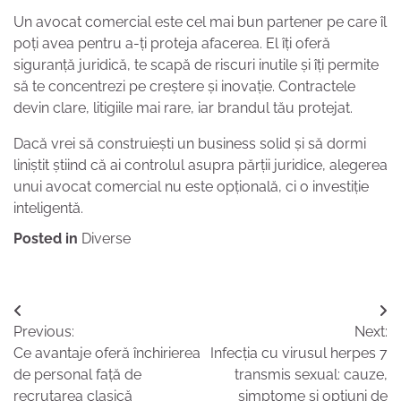
Un avocat comercial este cel mai bun partener pe care îl
poți avea pentru a-ți proteja afacerea. El îți oferă
siguranță juridică, te scapă de riscuri inutile și îți permite
să te concentrezi pe creștere și inovație. Contractele
devin clare, litigiile mai rare, iar brandul tău protejat.
Dacă vrei să construiești un business solid și să dormi
liniștit știind că ai controlul asupra părții juridice, alegerea
unui avocat comercial nu este opțională, ci o investiție
inteligentă.
Posted in
Diverse
Navigare
Previous:
Next:
în
Ce avantaje oferă închirierea
Infecția cu virusul herpes 7
articole
de personal față de
transmis sexual: cauze,
recrutarea clasică
simptome și opțiuni de