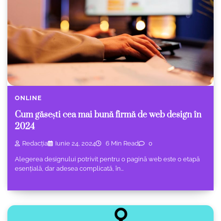
ONLINE
Cum găsești cea mai bună firmă de web design în
2024
Redacția
Iunie 24, 2024
6 Min Read
0
Alegerea designului potrivit pentru o pagină web este o etapă
esențială, dar adesea complicată, în…