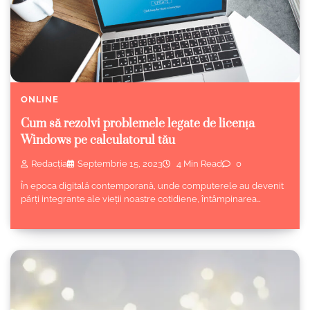
ONLINE
Cum să rezolvi problemele legate de licența
Windows pe calculatorul tău
Redacția
Septembrie 15, 2023
4 Min Read
0
În epoca digitală contemporană, unde computerele au devenit
părți integrante ale vieții noastre cotidiene, întâmpinarea…