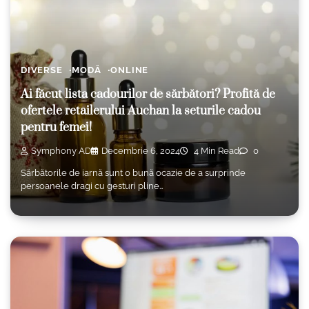
DIVERSE
MODĂ
ONLINE
Ai făcut lista cadourilor de sărbători? Profită de
ofertele retailerului Auchan la seturile cadou
pentru femei!
Symphony AD
Decembrie 6, 2024
4 Min Read
0
Sărbătorile de iarnă sunt o bună ocazie de a surprinde
persoanele dragi cu gesturi pline…