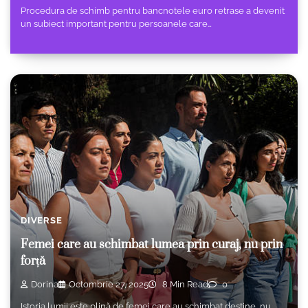
Procedura de schimb pentru bancnotele euro retrase a devenit
un subiect important pentru persoanele care…
DIVERSE
Femei care au schimbat lumea prin curaj, nu prin
forță
Dorina
Octombrie 27, 2025
8 Min Read
0
Istoria lumii este plină de femei care au schimbat destine, nu