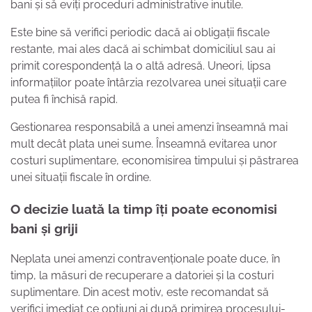
bani și să eviți proceduri administrative inutile.
Este bine să verifici periodic dacă ai obligații fiscale
restante, mai ales dacă ai schimbat domiciliul sau ai
primit corespondență la o altă adresă. Uneori, lipsa
informațiilor poate întârzia rezolvarea unei situații care
putea fi închisă rapid.
Gestionarea responsabilă a unei amenzi înseamnă mai
mult decât plata unei sume. Înseamnă evitarea unor
costuri suplimentare, economisirea timpului și păstrarea
unei situații fiscale în ordine.
O decizie luată la timp îți poate economisi
bani și griji
Neplata unei amenzi contravenționale poate duce, în
timp, la măsuri de recuperare a datoriei și la costuri
suplimentare. Din acest motiv, este recomandat să
verifici imediat ce opțiuni ai după primirea procesului-