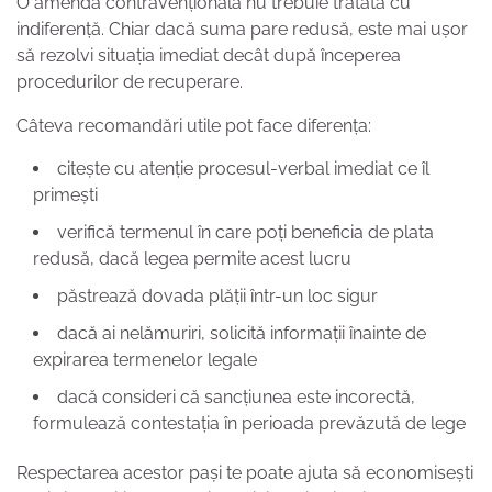
O amendă contravențională nu trebuie tratată cu
indiferență. Chiar dacă suma pare redusă, este mai ușor
să rezolvi situația imediat decât după începerea
procedurilor de recuperare.
Câteva recomandări utile pot face diferența:
citește cu atenție procesul-verbal imediat ce îl
primești
verifică termenul în care poți beneficia de plata
redusă, dacă legea permite acest lucru
păstrează dovada plății într-un loc sigur
dacă ai nelămuriri, solicită informații înainte de
expirarea termenelor legale
dacă consideri că sancțiunea este incorectă,
formulează contestația în perioada prevăzută de lege
Respectarea acestor pași te poate ajuta să economisești