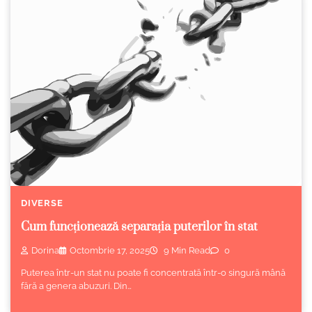
DIVERSE
Cum funcționează separația puterilor în stat
Dorina
Octombrie 17, 2025
9 Min Read
0
Puterea într-un stat nu poate fi concentrată într-o singură mână
fără a genera abuzuri. Din…