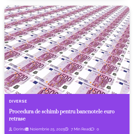
DIVERSE
Procedura de schimb pentru bancnotele euro
retrase
Dorina
Noiembrie 25, 2025
7 Min Read
0