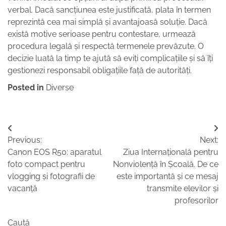
verbal. Dacă sancțiunea este justificată, plata în termen
reprezintă cea mai simplă și avantajoasă soluție. Dacă
există motive serioase pentru contestare, urmează
procedura legală și respectă termenele prevăzute. O
decizie luată la timp te ajută să eviți complicațiile și să îți
gestionezi responsabil obligațiile față de autorități.
Posted in
Diverse
Navigare
Previous:
Next:
în
Canon EOS R50: aparatul
Ziua Internațională pentru
articole
foto compact pentru
Nonviolență în Școală. De ce
vlogging și fotografii de
este importantă și ce mesaj
vacanță
transmite elevilor și
profesorilor
Caută