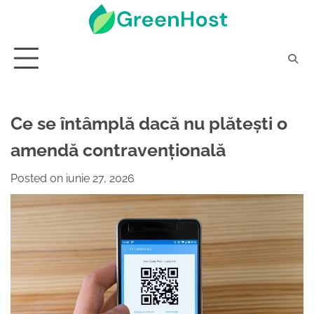
Skip
to
content
Ce se întâmplă dacă nu plătești o
amendă contravențională
Posted on
iunie 27, 2026