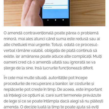
O amendă contravențională poate părea o problemă
minoră, mai ales atunci când suma este redusă sau ai
alte cheltuieli mai urgente. Totuși, odată ce procesul-
verbal rămâne valabil, obligația de plată continuă să
existe, iar amânarea poate aduce alte complicații. Mulți
oameni cred că o amendă uitată sau ignorată se va
șterge de la sine, însă lucrurile funcționează diferit.
În cele mai multe situații, autoritățile pot începe
procedurile de recuperare a banilor, iar costurile și
neplăcerile pot crește în timp. De aceea, este important
să înțelegi ce opțiuni ai, care sunt termenele prevăzute
de lege și ce se poate întâmpla dacă alegi să nu plătești
amenda. O decizie luată la timp te poate ajuta să eviți