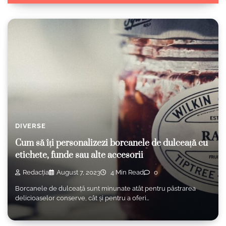
DIVERSE
Cum să îți personalizezi borcanele de dulceață cu
etichete, funde sau alte accesorii
Redacția
August 7, 2023
4 Min Read
0
Borcanele de dulceață sunt minunate atât pentru păstrarea
delicioaselor conserve, cât și pentru a oferi…