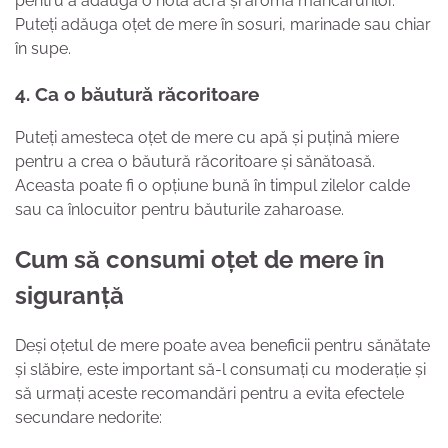
pentru a adăuga o notă acră și aromă mâncărurilor.
Puteți adăuga oțet de mere în sosuri, marinade sau chiar
în supe.
4. Ca o băutură răcoritoare
Puteți amesteca oțet de mere cu apă și puțină miere
pentru a crea o băutură răcoritoare și sănătoasă.
Aceasta poate fi o opțiune bună în timpul zilelor calde
sau ca înlocuitor pentru băuturile zaharoase.
Cum să consumi oțet de mere în
siguranță
Deși oțetul de mere poate avea beneficii pentru sănătate
și slăbire, este important să-l consumați cu moderație și
să urmați aceste recomandări pentru a evita efectele
secundare nedorite: