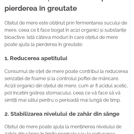
pierderea în greutate
Oțetul de mere este obținut prin fermentarea sucului de
mere, ceea ce îl face bogat în acizi organici și substanțe
bioactive. Iată câteva moduri în care oțetul de mere
poate ajuta la pierderea în greutate:
1. Reducerea apetitului
Consumul de oțet de mere poate contribui la reducerea
senzației de foame și la controlul poftei de mâncare.
Acizii organici din oțetul de mere, cum ar fi acidul acetic,
pot încetini golirea stomacului, ceea ce vă face să vă
simțiți mai sătui pentru o perioadă mai lungă de timp.
2. Stabilizarea nivelului de zahăr din sânge
Oțetul de mere poate ajuta la menținerea nivelului de
zahăr din sânge în limite normale sau la reducerea