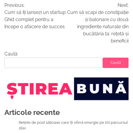
Previous:
Next:
în
Cum să îți lansezi un startup:
Cum să scapi de constipație
articole
Ghid complet pentru a
și balonare cu două
începe o afacere de succes
ingrediente naturale din
bucătăria ta: rețetă și
beneficii
Caută
Caută
Articole recente
Rețete de post sățioase care îți oferă energie pe tot parcursul
zilei