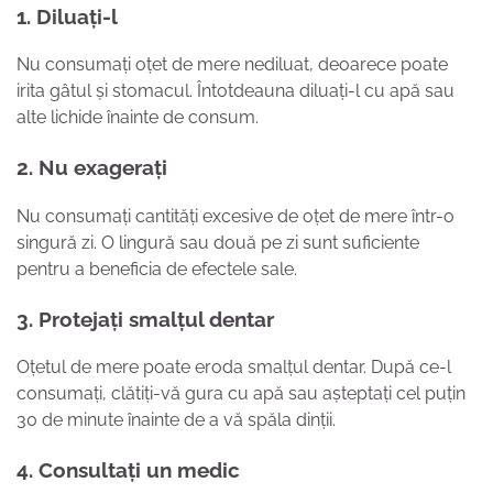
1. Diluați-l
Nu consumați oțet de mere nediluat, deoarece poate
irita gâtul și stomacul. Întotdeauna diluați-l cu apă sau
alte lichide înainte de consum.
2. Nu exagerați
Nu consumați cantități excesive de oțet de mere într-o
singură zi. O lingură sau două pe zi sunt suficiente
pentru a beneficia de efectele sale.
3. Protejați smalțul dentar
Oțetul de mere poate eroda smalțul dentar. După ce-l
consumați, clătiți-vă gura cu apă sau așteptați cel puțin
30 de minute înainte de a vă spăla dinții.
4. Consultați un medic