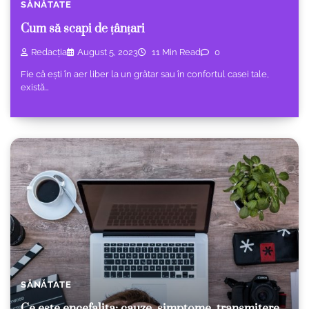
SĂNĂTATE
Cum să scapi de țânțari
Redacția
August 5, 2023
11 Min Read
0
Fie că ești în aer liber la un grătar sau în confortul casei tale,
există…
SĂNĂTATE
Ce este encefalita: cauze, simptome, transmitere